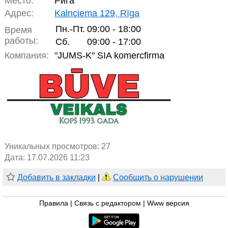
Место:
Рига
Адрес:
Kalnciema 129, Rīga
Пн.-Пт.
09:00 - 18:00
Время
работы:
Сб.
09:00 - 17:00
Компания:
"JUMS-K" SIA komercfirma
Уникальных просмотров:
27
Дата: 17.07.2026 11:23
Добавить в закладки
|
Сообщить о нарушении
Правила
|
Связь с редактором
|
Www версия