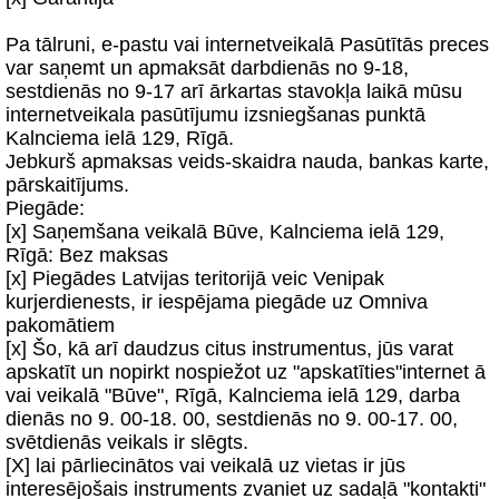
Pa tālruni, e-pastu vai internetveikalā Pasūtītās preces
var saņemt un apmaksāt darbdienās no 9-18,
sestdienās no 9-17 arī ārkartas stavokļa laikā mūsu
internetveikala pasūtījumu izsniegšanas punktā
Kalnciema ielā 129, Rīgā.
Jebkurš apmaksas veids-skaidra nauda, bankas karte,
pārskaitījums.
Piegāde:
[x] Saņemšana veikalā Būve, Kalnciema ielā 129,
Rīgā: Bez maksas
[x] Piegādes Latvijas teritorijā veic Venipak
kurjerdienests, ir iespējama piegāde uz Omniva
pakomātiem
[x] Šo, kā arī daudzus citus instrumentus, jūs varat
apskatīt un nopirkt nospiežot uz "apskatīties"internet ā
vai veikalā "Būve", Rīgā, Kalnciema ielā 129, darba
dienās no 9. 00-18. 00, sestdienās no 9. 00-17. 00,
svētdienās veikals ir slēgts.
[X] lai pārliecinātos vai veikalā uz vietas ir jūs
interesējošais instruments zvaniet uz sadaļā "kontakti"