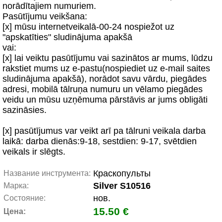
norādītajiem numuriem.
Pasūtījumu veikšana:
[x] mūsu internetveikalā-00-24 nospiežot uz
"apskatīties" sludinājuma apakšā
vai:
[x] lai veiktu pasūtījumu vai sazinātos ar mums, lūdzu
rakstiet mums uz e-pastu(nospiediet uz e-mail saites
sludinājuma apakšā), norādot savu vārdu, piegādes
adresi, mobilā tālruņa numuru un vēlamo piegādes
veidu un mūsu uzņēmuma pārstāvis ar jums obligāti
sazināsies.
[x] pasūtījumus var veikt arī pa tālruni veikala darba
laikā: darba dienās:9-18, sestdien: 9-17, svētdien
veikals ir slēgts.
Краскопульты
Название инструмента:
Silver S10516
Марка:
нов.
Состояние:
15.50 €
Цена: