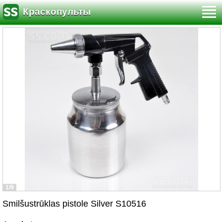
Краскопульты
1/9
Smilšustrūklas pistole Silver S10516