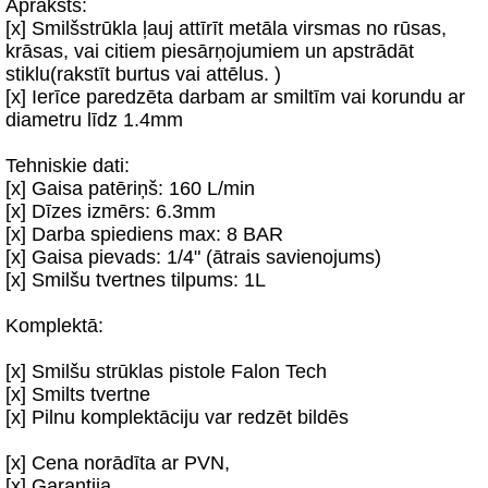
Apraksts:
[x] Smilšstrūkla ļauj attīrīt metāla virsmas no rūsas,
krāsas, vai citiem piesārņojumiem un apstrādāt
stiklu(rakstīt burtus vai attēlus. )
[x] Ierīce paredzēta darbam ar smiltīm vai korundu ar
diametru līdz 1.4mm
Tehniskie dati:
[x] Gaisa patēriņš: 160 L/min
[x] Dīzes izmērs: 6.3mm
[x] Darba spiediens max: 8 BAR
[x] Gaisa pievads: 1/4" (ātrais savienojums)
[x] Smilšu tvertnes tilpums: 1L
Komplektā:
[x] Smilšu strūklas pistole Falon Tech
[x] Smilts tvertne
[x] Pilnu komplektāciju var redzēt bildēs
[x] Cena norādīta ar PVN,
[x] Garantija