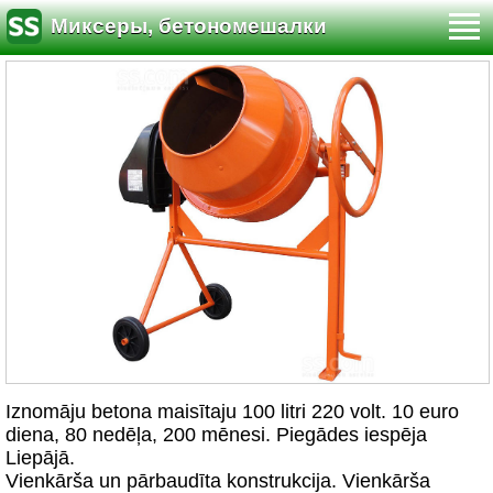
Миксеры, бетономешалки
Iznomāju betona maisītaju 100 litri 220 volt. 10 euro
diena, 80 nedēļa, 200 mēnesi. Piegādes iespēja
Liepājā.
Vienkārša un pārbaudīta konstrukcija. Vienkārša