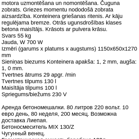
motora uzmontēšana un nomontēšana. Čuguna
zobrats. Griezes momentu nododošā zobrata
aizsardzība. Konteinera griešanas ritenis. Ar kāju
regulējama bremze. Otrās ugunsdrošības klases
betona maisītājs. Krāsots ar pulvera krāsu.
Svars 55 kg
Jauda, W 700 W
Izmēri (garums x platums x augstums) 1150x650x1270
mm
Sieniņas biezums Konteinera apakša: 1, 2 mm, augša:
1, 0 mm.
Tvertnes ātrums 29 apgr. /min
Tvertnes tilpums 130 l
Maisītāja tilpums 100 l
Spriegums/biežums 230 V
Аренда бетономешалки. 80 литров 220 вольт. 10
евро день, 80 неделя, 200 месяц. Возможна
доставка Лиепая.
Бетоносмеситель MIX 130/Z
Чугунный венец.