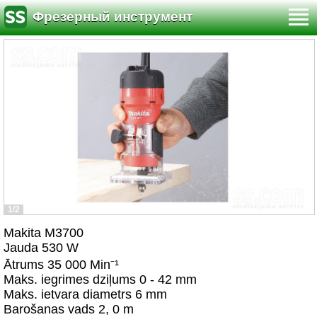
Фрезерный инструмент
1/2
Makita M3700
Jauda 530 W
Ātrums 35 000 Min⁻¹
Maks. iegrimes dziļums 0 - 42 mm
Maks. ietvara diametrs 6 mm
Barošanas vads 2, 0 m