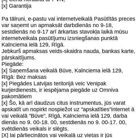
[x] Garantija
Pa tālruni, e-pastu vai internetveikalā Pasūtītās preces
var saņemt un apmaksāt darbdienās no 9-18,
sestdienās no 9-17 arī ārkartas stavokļa laikā mūsu
internetveikala pasūtījumu izsniegšanas punktā
Kalnciema ielā 129, Rīgā.
Jebkurš apmaksas veids-skaidra nauda, bankas karte,
pārskaitījums.
Piegāde:
[x] Saņemšana veikalā Būve, Kalnciema ielā 129,
Rīgā: Bez maksas
[x] Piegādes Latvijas teritorijā veic Venipak
kurjerdienests, ir iespējama piegāde uz Omniva
pakomātiem
[x] Šo, kā arī daudzus citus instrumentus, jūs varat
apskatīt un nopirkt nospiežot uz "apskatīties"internet ā
vai veikalā "Būve", Rīgā, Kalnciema ielā 129, darba
dienās no 9. 00-18. 00, sestdienās no 9. 00-17. 00,
svētdienās veikals ir slēgts.
[X] lai pārliecinātos vai veikalā uz vietas ir jūs