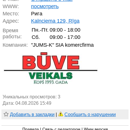
WWW:
посмотреть
Место:
Рига
Адрес:
Kalnciema 129, Rīga
Пн.-Пт.
09:00 - 18:00
Время
работы:
Сб.
09:00 - 17:00
Компания:
"JUMS-K" SIA komercfirma
Уникальных просмотров:
3
Дата: 04.08.2026 15:49
Добавить в закладки
|
Сообщить о нарушении
Правила
|
Связь с редактором
|
Www версия