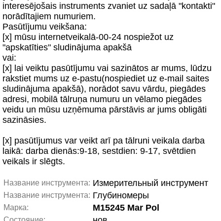
interesējošais instruments zvaniet uz sadaļā "kontakti"
norādītajiem numuriem.
Pasūtījumu veikšana:
[x] mūsu internetveikalā-00-24 nospiežot uz
"apskatīties" sludinājuma apakšā
vai:
[x] lai veiktu pasūtījumu vai sazinātos ar mums, lūdzu
rakstiet mums uz e-pastu(nospiediet uz e-mail saites
sludinājuma apakšā), norādot savu vārdu, piegādes
adresi, mobilā tālruņa numuru un vēlamo piegādes
veidu un mūsu uzņēmuma pārstāvis ar jums obligāti
sazināsies.
[x] pasūtījumus var veikt arī pa tālruni veikala darba
laikā: darba dienās:9-18, sestdien: 9-17, svētdien
veikals ir slēgts.
Измерительный инструмент
Название инструмента:
Глубиномеры
Название инструмента:
M15245 Mar Pol
Марка:
нов.
Состояние: