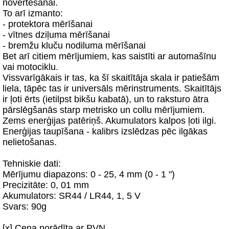
novērtēšanai.
To arī izmanto:
- protektora mērīšanai
- vītnes dziļuma mērīšanai
- bremžu kluču nodiluma mērīšanai
Bet arī citiem mērījumiem, kas saistīti ar automašīnu
vai motociklu.
Vissvarīgākais ir tas, ka šī skaitītāja skala ir patiešām
liela, tāpēc tas ir universāls mērinstruments. Skaitītājs
ir ļoti ērts (ietilpst bikšu kabatā), un to raksturo ātra
pārslēgšanās starp metrisko un collu mērījumiem.
Zems enerģijas patēriņš. Akumulators kalpos ļoti ilgi.
Enerģijas taupīšana - kalibrs izslēdzas pēc ilgākas
nelietošanas.
Tehniskie dati:
Mērījumu diapazons: 0 - 25, 4 mm (0 - 1 ")
Precizitāte: 0, 01 mm
Akumulators: SR44 / LR44, 1, 5 V
Svars: 90g
[x] Cena norādīta ar PVN,