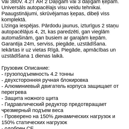
Vai 380V. 4.2T AR 2 Daļīgām vai 3 daļīgām ķepām.
Universāls autopacēlajs visu veidu tehnikai.
Paaugstinājumi, skrūvējamas ķepas, dibeļi viss
komplektā.
Līzinga iespējas. Pārdodu jaunus, izturīgus 2 staņu
autopacēlājus 4, 2t, kas paredzēti, gan vieglām
automašinām, gan busiem ar garajām ķepām.
Garantija 24m, serviss, piegāde, uzstādīšana.
Iekārtas ir uz vietas Rīgā. Piegāde, apmācības un
uzstādīšana 1 dienas laikā.
Грузовик Описание:
- грузоподъемность 4.2 тонны
- двухсторонняя ручная блокировка
- Алюминиевый двигатель корпуса защищает от
перегрева
- Защита ножного щита
- Гидравлический редуктор предотвращает
чрезмерный подъем веса
- Проверено на 150% динамических нагрузок и
150% статических нагрузок
- одобрен CE