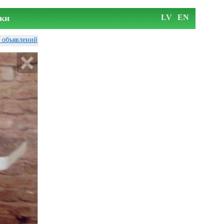
ки
LV
EN
у объявлений