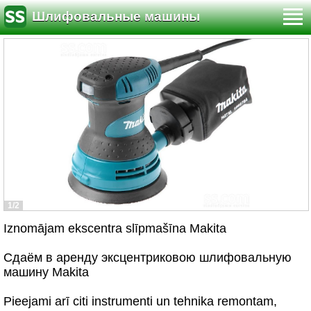
Шлифовальные машины
1/2
Iznomājam ekscentra slīpmašīna Makita
Сдаём в аренду эксцентриковою шлифовальную
машину Makita
Pieejami arī citi instrumenti un tehnika remontam,