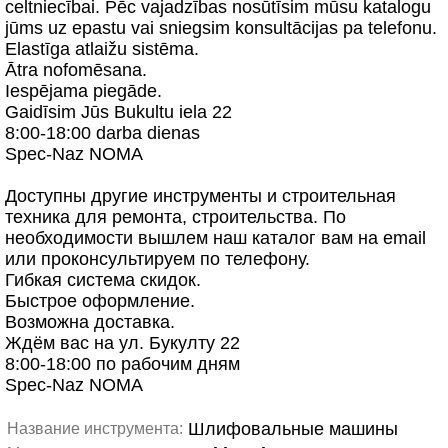
celtniecībai. Pēc vajadzības nosūtīsim mūsu katalogu
jūms uz epastu vai sniegsim konsultācijas pa telefonu.
Elastīga atlaižu sistēma.
Ātra nofomēsana.
Iespējama piegāde.
Gaidīsim Jūs Bukultu iela 22
8:00-18:00 darba dienas
Spec-Naz NOMA
Доступны другие инструменты и строительная
техника для ремонта, строительства. По
необходимости вышлем наш каталог вам на email
или проконсультируем по телефону.
Гибкая система скидок.
Быстрое оформление.
Возможна доставка.
Ждём вас на ул. Букулту 22
8:00-18:00 по рабочим дням
Spec-Naz NOMA
Шлифовальные машины
Название инструмента: