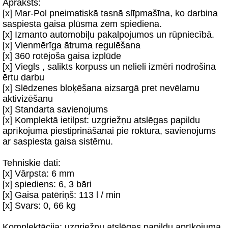
Apraksts:
[x] Mar-Pol pneimatiskā tasnā slīpmašīna, ko darbina
saspiesta gaisa plūsma zem spiediena.
[x] Izmanto automobiļu pakalpojumos un rūpniecībā.
[x] Vienmērīga ātruma regulēšana
[x] 360 rotējoša gaisa izplūde
[x] Viegls , salikts korpuss un nelieli izmēri nodrošina
ērtu darbu
[x] Slēdzenes bloķēšana aizsargā pret nevēlamu
aktivizēšanu
[x] Standarta savienojums
[x] Komplektā ietilpst: uzgriežņu atslēgas papildu
aprīkojuma piestiprināšanai pie roktura, savienojums
ar saspiesta gaisa sistēmu.
Tehniskie dati:
[x] Vārpsta: 6 mm
[x] spiediens: 6, 3 bāri
[x] Gaisa patēriņš: 113 l / min
[x] Svars: 0, 66 kg
Komplektācija: uzgriežņu atslēgas papildu aprīkojuma