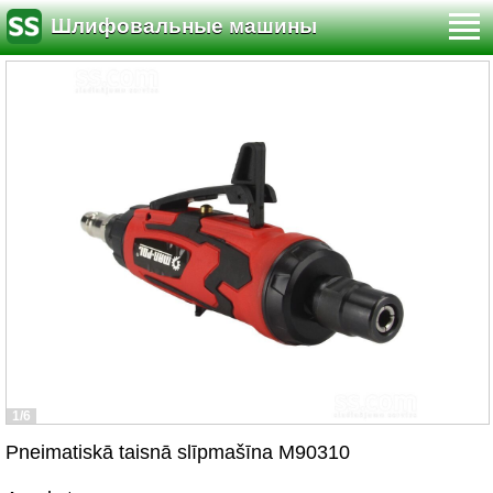
Шлифовальные машины
1/6
Pneimatiskā taisnā slīpmašīna M90310