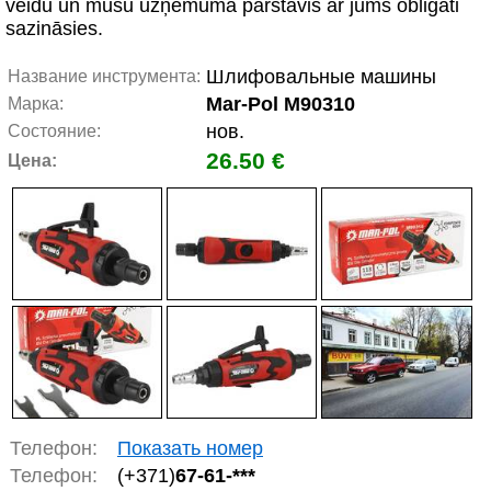
veidu un mūsu uzņēmuma pārstāvis ar jums obligāti
sazināsies.
Шлифовальные машины
Название инструмента:
Mar-Pol M90310
Марка:
нов.
Состояние:
26.50 €
Цена:
Телефон:
Показать номер
Телефон:
(+371)
67-61-***