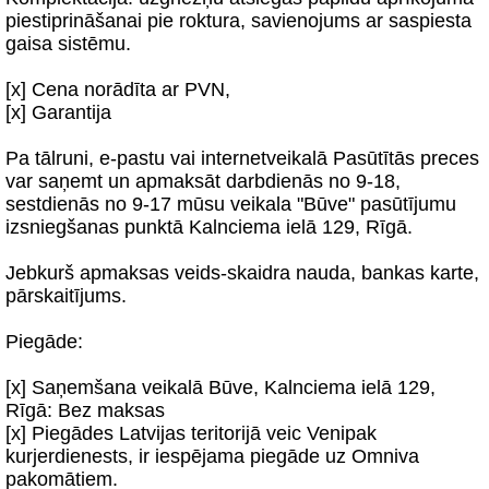
piestiprināšanai pie roktura, savienojums ar saspiesta
gaisa sistēmu.
[x] Cena norādīta ar PVN,
[x] Garantija
Pa tālruni, e-pastu vai internetveikalā Pasūtītās preces
var saņemt un apmaksāt darbdienās no 9-18,
sestdienās no 9-17 mūsu veikala "Būve" pasūtījumu
izsniegšanas punktā Kalnciema ielā 129, Rīgā.
Jebkurš apmaksas veids-skaidra nauda, bankas karte,
pārskaitījums.
Piegāde:
[x] Saņemšana veikalā Būve, Kalnciema ielā 129,
Rīgā: Bez maksas
[x] Piegādes Latvijas teritorijā veic Venipak
kurjerdienests, ir iespējama piegāde uz Omniva
pakomātiem.