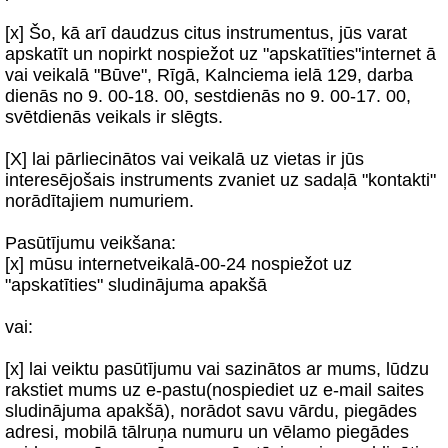
[x] Šo, kā arī daudzus citus instrumentus, jūs varat
apskatīt un nopirkt nospiežot uz "apskatīties"internet ā
vai veikalā "Būve", Rīgā, Kalnciema ielā 129, darba
dienās no 9. 00-18. 00, sestdienās no 9. 00-17. 00,
svētdienās veikals ir slēgts.
[X] lai pārliecinātos vai veikalā uz vietas ir jūs
interesējošais instruments zvaniet uz sadaļā "kontakti"
norādītajiem numuriem.
Pasūtījumu veikšana:
[x] mūsu internetveikalā-00-24 nospiežot uz
"apskatīties" sludinājuma apakšā
vai:
[x] lai veiktu pasūtījumu vai sazinātos ar mums, lūdzu
rakstiet mums uz e-pastu(nospiediet uz e-mail saites
sludinājuma apakšā), norādot savu vārdu, piegādes
adresi, mobilā tālruņa numuru un vēlamo piegādes