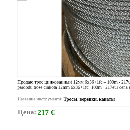
Продаю трос цинкованный 12мм 6х36+1fc – 100m - 217ur
pārdodu trose cinkota 12mm 6х36+1fc -100m - 217eur cena 
Название инструмента:
Тросы, веревки, канаты
Цена:
217 €