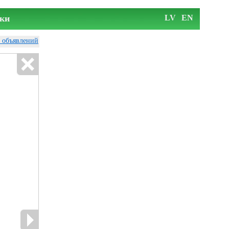
ки
LV
EN
у объявлений