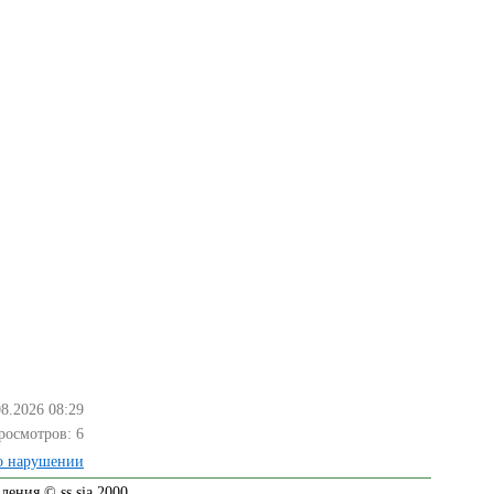
08.2026 08:29
росмотров:
6
о нарушении
ения © ss sia 2000