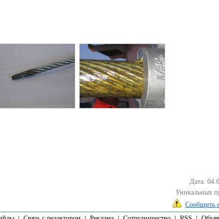
Дата: 04.
Уникальных п
Сообщить 
айлы
|
Связь с редактором
|
Реклама
|
Сотрудничество
|
RSS
| Объявл