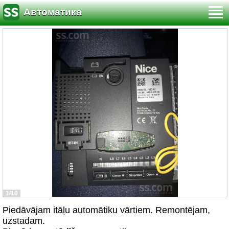
Автоматика
1/10
Piedāvājam itāļu automātiku vārtiem. Remontējam,
uzstadam.