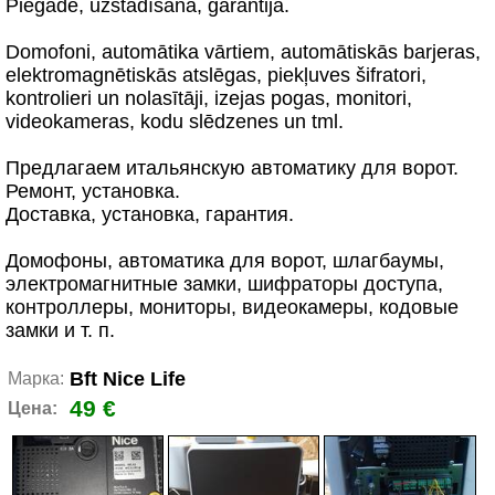
Piegāde, uzstādīšana, garantija.
Domofoni, аutomātika vārtiem, аutomātiskās barjeras,
еlektromagnētiskās atslēgas, piekļuves šifratori,
kontrolieri un nolasītāji, izejas pogas, monitori,
videokameras, kodu slēdzenes un tml.
Предлагаем итальянскую автоматику для ворот.
Ремонт, установка.
Доставка, установка, гарантия.
Домофоны, автоматика для ворот, шлагбаумы,
электромагнитные замки, шифраторы доступа,
контроллеры, мониторы, видеокамеры, кодовые
замки и т. п.
Bft Nice Life
Марка:
49 €
Цена: