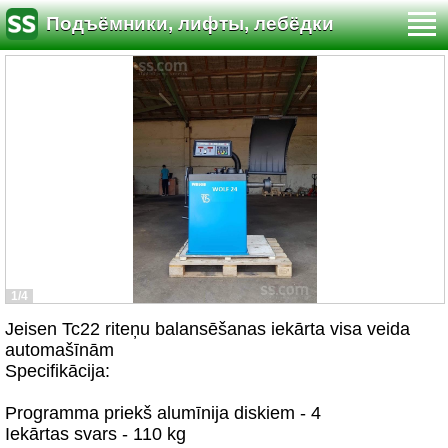
Подъёмники, лифты, лебёдки
1/4
Jeisen Tc22 riteņu balansēšanas iekārta visa veida
automašīnām
Specifikācija:
Programma priekš alumīnija diskiem - 4
Iekārtas svars - 110 kg