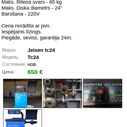
Maks. Riteņa svars - 65 kg
Maks. Diska diametrs - 24”
Barošana - 220V
Cena norādīta ar pvn.
Iespējams līzings.
Piegāde, seviss, garantija 24m.
Jeisen tc24
Марка:
Tc24
Модель:
нов.
Состояние:
650 €
Цена: