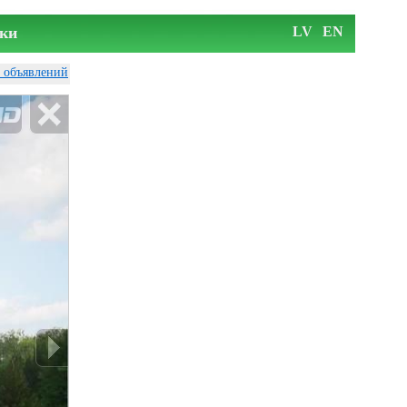
ки
LV
EN
у объявлений