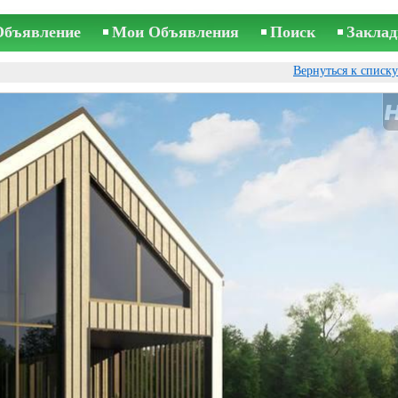
Объявление
Мои Объявления
Поиск
Заклад
Вернуться к списк