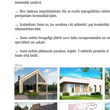
minimālā sastāvā.
→ Bez maksas iepazīstināsim Jūs ar esošo topogrāfisko infor
pieejamām komunikācijām.
→ Izstāstīsim Jums to, ko nestāsta citi arhitekti: par konkrēt
siltumefektivitāti.
→ Jums nebūs bezgalīgi jātērē savs laiks nesaprotamām un nev
speciālisti un sakari.
→ Jums nebūs jāklausās pasakas, kāpēc 3 mēnešu projekts ir iev
Jums ērtā brīdī.
Фото: