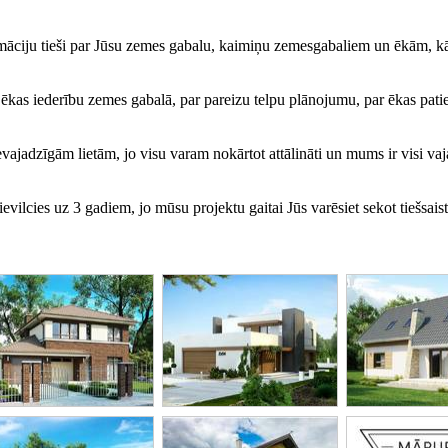
māciju tieši par Jūsu zemes gabalu, kaimiņu zemesgabaliem un ēkām, kā
ās ēkas iederību zemes gabalā, par pareizu telpu plānojumu, par ēkas pati
ajadzīgām lietām, jo visu varam nokārtot attālināti un mums ir visi vaj
ilcies uz 3 gadiem, jo mūsu projektu gaitai Jūs varēsiet sekot tiešsais