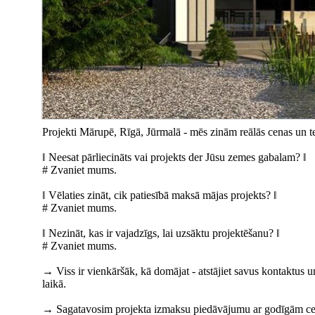
Projekti Mārupē, Rīgā, Jūrmalā - mēs zinām reālās cenas un t
‖ Neesat pārliecināts vai projekts der Jūsu zemes gabalam? ‖
# Zvaniet mums.
‖ Vēlaties zināt, cik patiesībā maksā mājas projekts? ‖
# Zvaniet mums.
‖ Nezināt, kas ir vajadzīgs, lai uzsāktu projektēšanu? ‖
# Zvaniet mums.
→ Viss ir vienkāršāk, kā domājat - atstājiet savus kontaktus 
laikā.
→ Sagatavosim projekta izmaksu piedāvājumu ar godīgām cenām