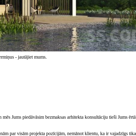
ermiņus - jautājiet mums.
un mēs Jums piedāvāsim bezmaksas arhitekta konsultāciju tieši Jums ērtā
 par visām projekta pozīcijām, nemānot klientu, ka ir vajadzīgs tikai