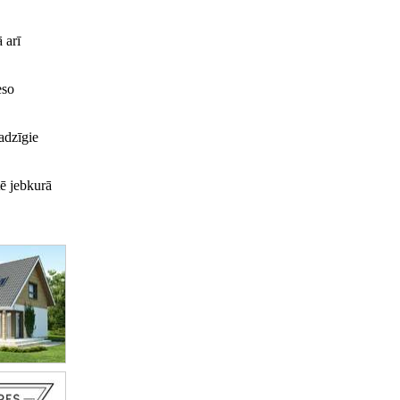
 arī
eso
adzīgie
tē jebkurā