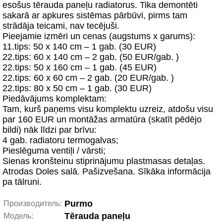
esošus tērauda paneļu radiatorus. Tika demontēti
sakarā ar apkures sistēmas pārbūvi, pirms tam
strādāja teicami, nav tecējuši.
Pieejamie izmēri un cenas (augstums x garums):
11.tips: 50 x 140 cm – 1 gab. (30 EUR)
22.tips: 60 x 140 cm – 2 gab. (50 EUR/gab. )
22.tips: 50 x 160 cm – 1 gab. (45 EUR)
22.tips: 60 x 60 cm – 2 gab. (20 EUR/gab. )
22.tips: 80 x 50 cm – 1 gab. (30 EUR)
Piedāvājums komplektam:
Tam, kurš paņems visu komplektu uzreiz, atdošu visu
par 160 EUR un montāžas armatūra (skatīt pēdējo
bildi) nāk līdzi par brīvu:
4 gab. radiatoru termogalvas;
Pieslēguma ventiļi / vārsti;
Sienas kronšteinu stiprinājumu plastmasas detaļas.
Atrodas Doles salā. Pašizvešana. Sīkāka informācija
pa tālruni.
Purmo
Производитель:
Tērauda paneļu
Модель: