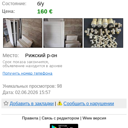
б/у
Состояние:
160 €
Цена:
Место:
Рижский р-он
Уникальных просмотров:
98
Дата: 02.06.2026 15:57
Добавить в закладки
|
Сообщить о нарушении
Правила
|
Связь с редактором
|
Www версия