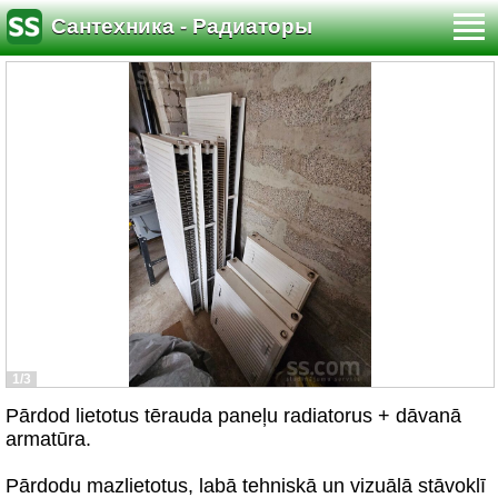
Сантехника - Радиаторы
1/3
Pārdod lietotus tērauda paneļu radiatorus + dāvanā
armatūra.
Pārdodu mazlietotus, labā tehniskā un vizuālā stāvoklī