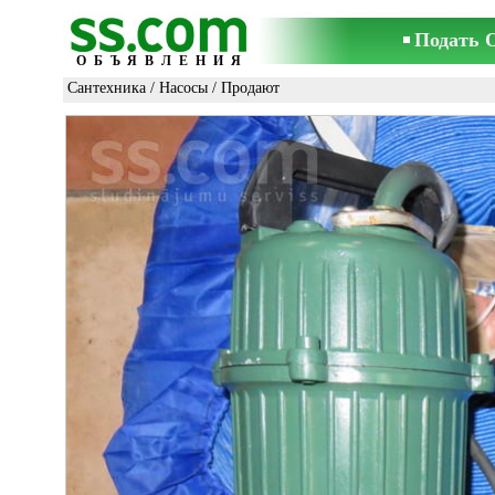
Подать 
ОБЪЯВЛЕНИЯ
Сантехника
/
Насосы
/ Продают