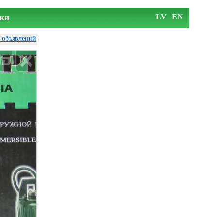
ки
LV
EN
у объявлений