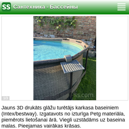
Сантехника - Бассейны
1/3
Jauns 3D drukāts glāžu turētājs karkasa baseiniem
(Intex/bestway). Izgatavots no izturīga Petg materiāla,
piemērots lietošanai ārā. Viegli uzstādāms uz baseina
malas. Pieejamas vairākas krāsas.