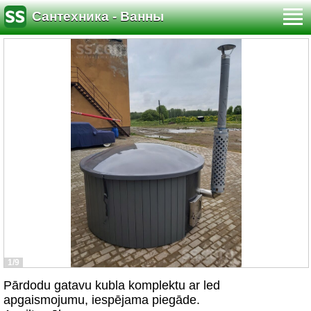
Сантехника - Ванны
1/9
Pārdodu gatavu kubla komplektu ar led
apgaismojumu, iespējama piegāde.