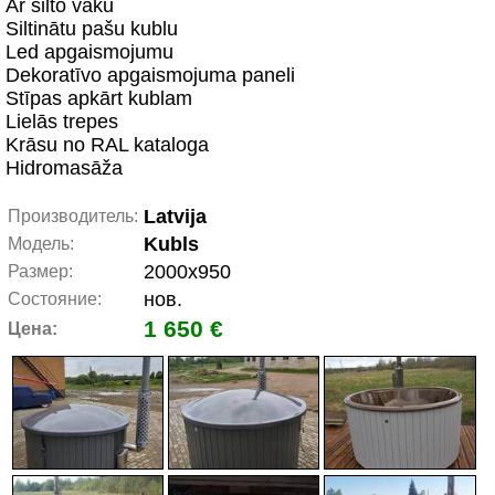
Ar silto vāku
Siltinātu pašu kublu
Led apgaismojumu
Dekoratīvo apgaismojuma paneli
Stīpas apkārt kublam
Lielās trepes
Krāsu no RAL kataloga
Hidromasāža
Latvija
Производитель:
Kubls
Модель:
2000x950
Размер:
нов.
Состояние:
1 650 €
Цена: