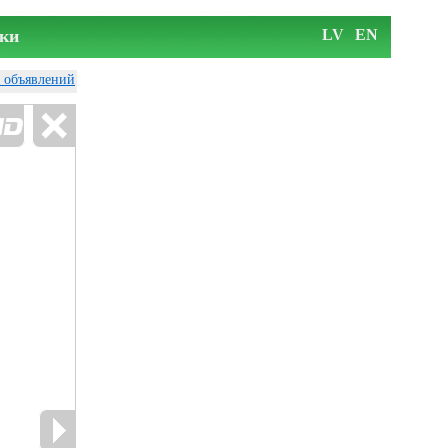
ки
LV
EN
у объявлений