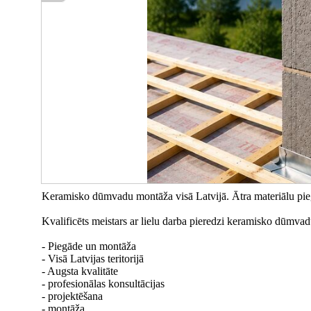
Keramisko dūmvadu montāža visā Latvijā. Ātra materiālu pi
Kvalificēts meistars ar lielu darba pieredzi keramisko dūmvad
- Piegāde un montāža
- Visā Latvijas teritorijā
- Augsta kvalitāte
- profesionālas konsultācijas
- projektēšana
- montāža