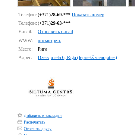
Телефон:
(+371)
28-69-***
Показать номер
Телефон:
(+371)
29-63-***
E-mail:
Отправить e-mail
WWW:
посмотреть
Место:
Рига
Адрес:
Dzērvju iela 6, Rīga (Iepriekš vienojoties)
Добавить в закладки
Распечатать
Отослать другу