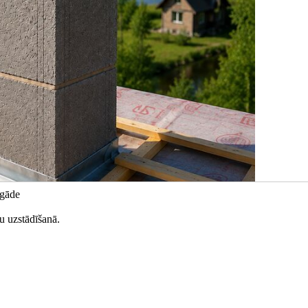
egāde
u uzstādīšanā.