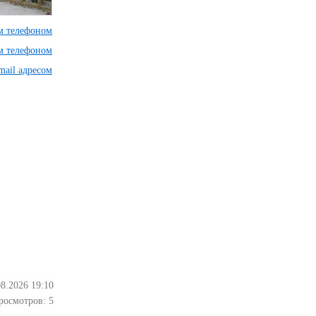
им телефоном
им телефоном
mail адресом
08.2026 19:10
росмотров:
5