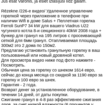
Jūs esat Varonis, ja esiet izlasījuši līdz galam.
Rēzekne /226-е видео/ Удаленное управление
горелкой через приложение в телефоне при
наличии Wifi в доме Salus + Пеллетная горелка
Ferroli SunP7 34 kW для вашего Viadrus U22
чугунного котла 8-и секционного 40kW 2008 года +
бункер для гранул на 195 литров с просеивающей
сеткой для 6мм гранул. Отапливаемая площадь
300м2 это 2 дома по 150м2.
Предлагаю установить гранульную горелку в ваш
пользованный или новый дровяной котел.
Для просмотра видео ниже под фото нажмите -
Посмотреть.
Обычная цена за горелку со шнеком 1614 евро,
сейчас до конца месяца со скидкой за 1190 евро за
горелку и 100 евро за шнек.
Гарантия - 2 года.
Возврат денег за установленное оборудование, в
течении 14 дней, от даты покупки.
Сжигание гранул в 4-8 раз эффективнее сжигания
дров, за счет низкой влажности (6 процентов у