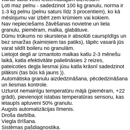
Ļoti maz pelnu - sadedzinot 100 kg granulu, norma ir
1-3 kg pelnu (pelnu saturs līdz 3 procentiem), ko kā
mēslojumu var izbērt zem krūmiem vai kokiem.
Nav nepieciešams žāvēšanas novietne un liela
granulu, piemēram, malka, glabātuve.
Dūmu trūkums no skursteņa ir absolūti caurspīdīgs un
bez smaržas (kaimiņiem tas patiks), tāpēc vasarā jūs
varat sildīt boileru no granulām.
Lietojot degli ar izmantoto malkas katlu 2-3 mēnešu
laikā, katla efektivitāte palielināsies 2 reizes,
pateicoties degļa liesmai jūsu katla krāsnī sadedzinot
plāksni (tas būs kā jauns )).
Automātiska granulu aizdedzināšana, pēcdedzināšana
un liesmas kontrole.
Uzturot nemainīgu temperatūru mājā (piemēram, +22
grādi), pievienojot istabas temperatūras sensoru, kas
ietaupīs aptuveni 50% granulu.
Augsts automatizācijas līmenis.
Droša darbība.
Viegla tīrīšana.
Sistēmas pašdiagnostika.