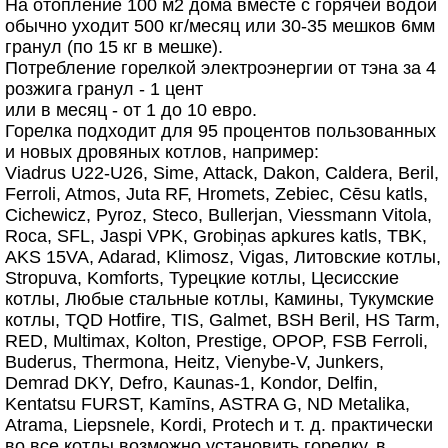
На отопление 100 м2 дома вместе с горячей водой
обычно уходит 500 кг/месяц или 30-35 мешков 6мм
гранул (по 15 кг в мешке).
Потребление горелкой электроэнергии от тэна за 4
розжига гранул - 1 цент
или в месяц - от 1 до 10 евро.
Горелка подходит для 95 процентов пользованных
и новых дровяных котлов, например:
Viadrus U22-U26, Sime, Attack, Dakon, Caldera, Beril,
Ferroli, Atmos, Juta RF, Hromets, Zebiec, Cēsu katls,
Cichewicz, Pyroz, Steco, Bullerjan, Viessmann Vitola,
Roca, SFL, Jaspi VPK, Grobiņas apkures katls, TBK,
AKS 15VA, Adarad, Klimosz, Vigas, Литовские котлы,
Stropuva, Komforts, Турецкие котлы, Цесисские
котлы, Любые стальные котлы, Камины, Тукумские
котлы, TQD Hotfire, TIS, Galmet, BSH Beril, HS Tarm,
RED, Multimax, Kolton, Prestige, OPOP, FSB Ferroli,
Buderus, Thermona, Heitz, Vienybe-V, Junkers,
Demrad DKY, Defro, Kaunas-1, Kondor, Delfin,
Kentatsu FURST, Kamīns, ASTRA G, ND Metalika,
Atrama, Liepsnele, Kordi, Protech и т. д. практически
во все котлы возможно установить горелку, в