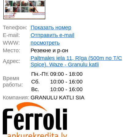
Телефон:
Показать номер
E-mail:
Отправить e-mail
WWW:
посмотреть
Место:
Резекне и р-он
Paltmales iela 11, Rīga (500m no T/C
Адрес:
Spice). Waze - Granulu katli
Пн.-Пт.
09:00 - 18:00
Время
Сб.
10:00 - 16:00
работы:
Вс.
10:00 - 16:00
Компания:
GRANULU KATLI SIA