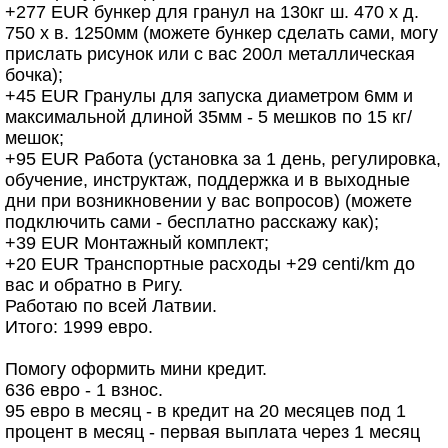
+277 EUR бункер для гранул на 130кг ш. 470 х д.
750 х в. 1250мм (можете бункер сделать сами, могу
прислать рисунок или с вас 200л металлическая
бочка);
+45 EUR Гранулы для запуска диаметром 6мм и
максимальной длиной 35мм - 5 мешков по 15 кг/
мешок;
+95 EUR Работа (установка за 1 день, регулировка,
обучение, инструктаж, поддержка и в выходные
дни при возникновении у вас вопросов) (можете
подключить сами - бесплатно расскажу как);
+39 EUR Монтажный комплект;
+20 EUR Транспортные расходы +29 centi/km до
вас и обратно в Ригу.
Работаю по всей Латвии.
Итого: 1999 евро.
Помогу оформить мини кредит.
636 евро - 1 взнос.
95 евро в месяц - в кредит на 20 месяцев под 1
процент в месяц - первая выплата через 1 месяц