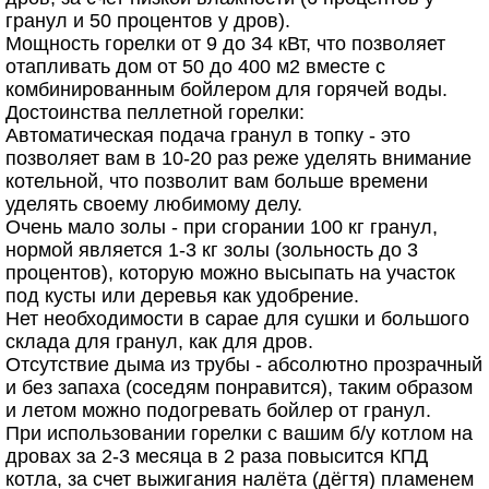
гранул и 50 процентов у дров).
Мощность горелки от 9 до 34 кВт, что позволяет
отапливать дом от 50 до 400 м2 вместе с
комбинированным бойлером для горячей воды.
Достоинства пеллетной горелки:
Автоматическая подача гранул в топку - это
позволяет вам в 10-20 раз реже уделять внимание
котельной, что позволит вам больше времени
уделять своему любимому делу.
Очень мало золы - при сгорании 100 кг гранул,
нормой является 1-3 кг золы (зольность до 3
процентов), которую можно высыпать на участок
под кусты или деревья как удобрение.
Нет необходимости в сарае для сушки и большого
склада для гранул, как для дров.
Отсутствие дыма из трубы - абсолютно прозрачный
и без запаха (соседям понравится), таким образом
и летом можно подогревать бойлер от гранул.
При использовании горелки с вашим б/у котлом на
дровах за 2-3 месяца в 2 раза повысится КПД
котла, за счет выжигания налёта (дёгтя) пламенем