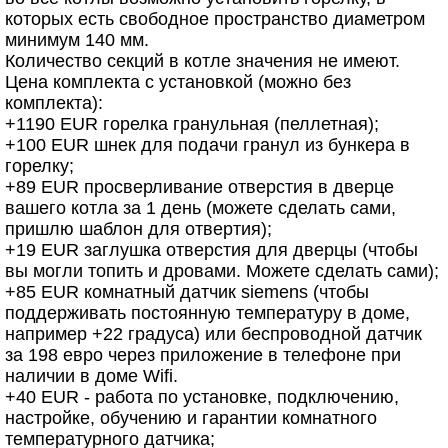
которых есть свободное пространство диаметром
минимум 140 мм.
Количество секций в котле значения не имеют.
Цена комплекта с установкой (можно без
комплекта):
+1190 EUR горелка гранульная (пеллетная);
+100 EUR шнек для подачи гранул из бункера в
горелку;
+89 EUR просверливание отверстия в дверце
вашего котла за 1 день (можете сделать сами,
пришлю шаблон для отвертия);
+19 EUR заглушка отверстия для дверцы (чтобы
вы могли топить и дровами. Можете сделать сами);
+85 EUR комнатный датчик siemens (чтобы
поддерживать постоянную температуру в доме,
например +22 градуса) или беспроводной датчик
за 198 евро через приложение в телефоне при
наличии в доме Wifi.
+40 EUR - работа по установке, подключению,
настройке, обучению и гарантии комнатного
температурного датчика;