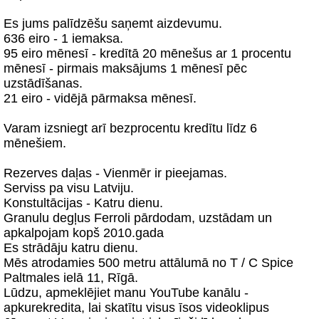
Es jums palīdzēšu saņemt aizdevumu.
636 eiro - 1 iemaksa.
95 eiro mēnesī - kredītā 20 mēnešus ar 1 procentu
mēnesī - pirmais maksājums 1 mēnesī pēc
uzstādīšanas.
21 eiro - vidējā pārmaksa mēnesī.
Varam izsniegt arī bezprocentu kredītu līdz 6
mēnešiem.
Rezerves daļas - Vienmēr ir pieejamas.
Serviss pa visu Latviju.
Konstultācijas - Katru dienu.
Granulu degļus Ferroli pārdodam, uzstādam un
apkalpojam kopš 2010.gada
Es strādāju katru dienu.
Mēs atrodamies 500 metru attālumā no T / C Spice
Paltmales ielā 11, Rīgā.
Lūdzu, apmeklējiet manu YouTube kanālu -
apkurekredita, lai skatītu visus īsos videoklipus