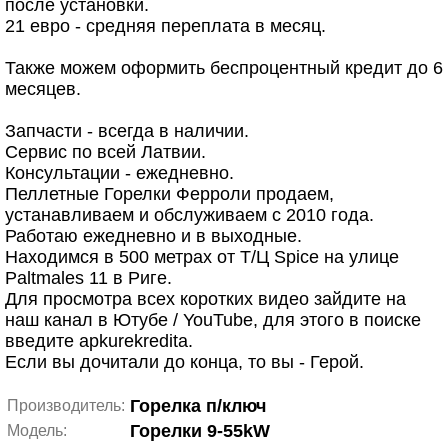
после установки.
21 евро - средняя переплата в месяц.
Также можем оформить беспроцентный кредит до 6
месяцев.
Запчасти - всегда в наличии.
Сервис по всей Латвии.
Консультации - ежедневно.
Пеллетные Горелки Ферроли продаем,
устанавливаем и обслуживаем с 2010 года.
Работаю ежедневно и в выходные.
Находимся в 500 метрах от Т/Ц Spice на улице
Paltmales 11 в Риге.
Для просмотра всех коротких видео зайдите на
наш канал в Ютубе / YouTube, для этого в поиске
введите apkurekredita.
Если вы дочитали до конца, то вы - Герой.
Горелка п/ключ
Производитель:
Горелки 9-55kW
Модель: