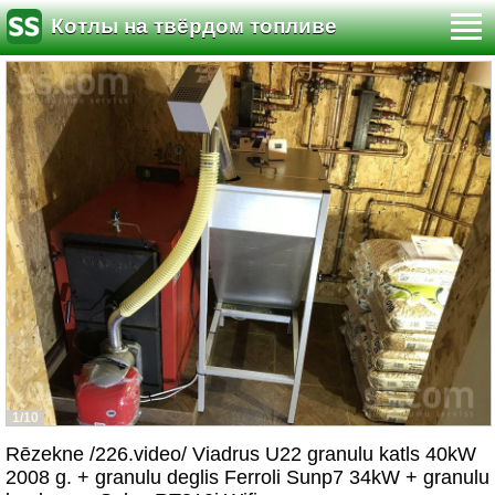
Котлы на твёрдом топливе
1/10
Rēzekne /226.video/ Viadrus U22 granulu katls 40kW
2008 g. + granulu deglis Ferroli Sunp7 34kW + granulu