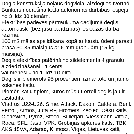
Degļa konstrukcija neļaus degvielai aizdegties tvertnē.
Bunkurs nodrošina katla autonomas darbības iespēju
no 3 līdz 30 dienām.
Elektrības padeves pārtraukuma gadījumā deglis
automātiski (bez jūsu palīdzības) ieslēdzas darba
režīmā.
100 m2 mājas apsildīšana kopā ar karstu ūdeni parasti
prasa 30-35 maisiņus ar 6 mm granulām (15 kg
maisiņā).
Degļa elektrības patēriņš no sildelementa 4 granulu
aizdedzināšanai - 1 cents
vai mēnesī - no 1 līdz 10 eiro.
Deglis ir piemērots 95 procentiem izmantoto un jauno
koksnes katlu.
Piemēri katlu tipiem, kuros mūsu Ferroli deglis jau ir
uzstādīts:
Viadrus U22-U26, Sime, Attack, Dakon, Caldera, Beril,
Ferroli, Atmos, Juta RF, Hromets, Zebiec, Cēsu katls,
Cichewicz, Pyroz, Steco, Bullerjan, Viessmann Vitola,
Roca, SFL, Jaspi VPK, Grobiņas apkures katls, TBK,
AKS 15VA, Adarad, Klimosz, Vigas, Lietuvas katli,