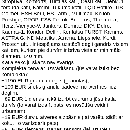
Stropuva, Komforts, Turcijas katli, Cēsu katli, Jebkuri
tērauda katli, Kamīni, Tukuma katli, TQD Hotfire, TIS,
Galmet, BSH Beril, HS Tarm , Multimax, Kolton,
Prestige, OPOP, FSB Ferroli, Buderus, Thermona,
Heitz, Vienybe-V, Junkers, Demrad DKY, Defro,
Kaunas-1, Kondor, Delfin, Kentatsu FURST, Kamīns,
ASTRA G, ND Metalika, Atrama, Liepsnele, Kordi,
Protech utt. , Ir iespējams uzstādīt degli gandrīz visiem
katliem, kuriem pie durvīm ir brīva vieta ar minimālo
diametru 140 mm.
Katla sekciju skaits nav svarīgs.
Komplekta cena ar uzstādīšanu (jūs varat iztikt bez
komplekta):
+1190 EUR granulu deglis (granulas);
+100 EUR šneks granulu padevei no tvertnes līdz
deglim;
+89 EUR 1 dienas laikā izurbt caurumu jūsu katla
durvīs (to varat izdarīt pats, es nosūtīšu veidni
urbumam);
+19 EUR durvju atveres aizbāznis (lai varētu sildīt ar
koku. To var izdarīt pats);
+85 EUR siemens istabas sensors (lai uzturētu