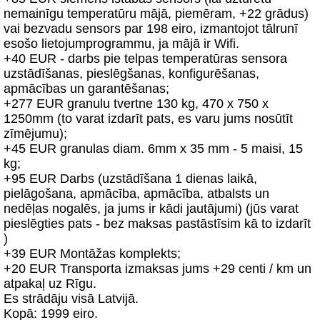
nemainīgu temperatūru mājā, piemēram, +22 grādus)
vai bezvadu sensors par 198 eiro, izmantojot tālrunī
esošo lietojumprogrammu, ja mājā ir Wifi.
+40 EUR - darbs pie telpas temperatūras sensora
uzstādīšanas, pieslēgšanas, konfigurēšanas,
apmācības un garantēšanas;
+277 EUR granulu tvertne 130 kg, 470 x 750 x
1250mm (to varat izdarīt pats, es varu jums nosūtīt
zīmējumu);
+45 EUR granulas diam. 6mm x 35 mm - 5 maisi, 15
kg;
+95 EUR Darbs (uzstādīšana 1 dienas laikā,
pielāgošana, apmācība, apmācība, atbalsts un
nedēļas nogalēs, ja jums ir kādi jautājumi) (jūs varat
pieslēgties pats - bez maksas pastāstīsim kā to izdarīt
)
+39 EUR Montāžas komplekts;
+20 EUR Transporta izmaksas jums +29 centi / km un
atpakaļ uz Rīgu.
Es strādāju visā Latvijā.
Kopā: 1999 eiro.