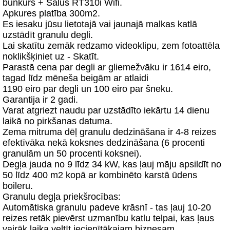
bunkurs + Salus RT310i Wifi.
Apkures platība 300m2.
Es iesaku jūsu lietotajā vai jaunajā malkas katlā
uzstādīt granulu degli.
Lai skatītu zemāk redzamo videoklipu, zem fotoattēla
noklikšķiniet uz - Skatīt.
Parastā cena par degli ar gliemežvāku ir 1614 eiro,
tagad līdz mēneša beigām ar atlaidi
1190 eiro par degli un 100 eiro par šneku.
Garantija ir 2 gadi.
Varat atgriezt naudu par uzstādīto iekārtu 14 dienu
laikā no pirkšanas datuma.
Zema mitruma dēļ granulu dedzināšana ir 4-8 reizes
efektīvāka nekā koksnes dedzināšana (6 procenti
granulām un 50 procenti koksnei).
Degļa jauda no 9 līdz 34 kW, kas ļauj māju apsildīt no
50 līdz 400 m2 kopā ar kombinēto karstā ūdens
boileru.
Granulu degļa priekšrocības:
Automātiska granulu padeve krāsnī - tas ļauj 10-20
reizes retāk pievērst uzmanību katlu telpai, kas ļaus
vairāk laika veltīt iecienītākajam biznesam.