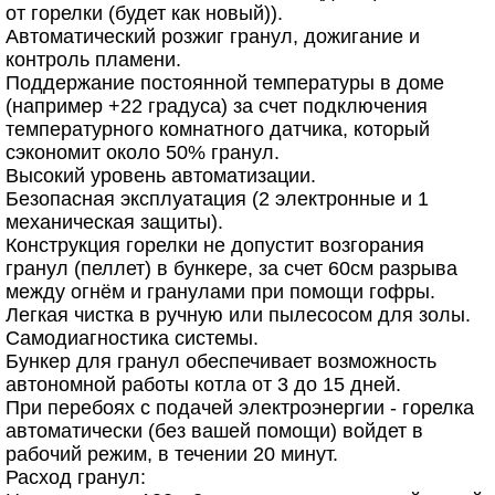
от горелки (будет как новый)).
Автоматический розжиг гранул, дожигание и
контроль пламени.
Поддержание постоянной температуры в доме
(например +22 градуса) за счет подключения
температурного комнатного датчика, который
сэкономит около 50% гранул.
Высокий уровень автоматизации.
Безопасная эксплуатация (2 электронные и 1
механическая защиты).
Конструкция горелки не допустит возгорания
гранул (пеллет) в бункере, за счет 60см разрыва
между огнём и гранулами при помощи гофры.
Легкая чистка в ручную или пылесосом для золы.
Самодиагностика системы.
Бункер для гранул обеспечивает возможность
автономной работы котла от 3 до 15 дней.
При перебоях с подачей электроэнергии - горелка
автоматически (без вашей помощи) войдет в
рабочий режим, в течении 20 минут.
Расход гранул: