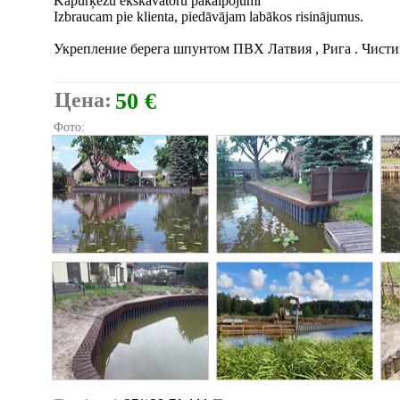
Kāpurķēžu ekskavatoru pakalpojumi
Izbraucam pie klienta, piedāvājam labākos risinājumus.
Укрепление берега шпунтом ПВХ Латвия , Рига . Чистим
Цена:
50 €
Фото: