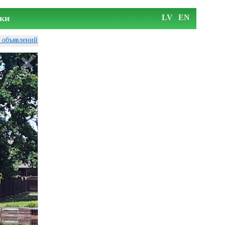
ки
LV
EN
у объявлений