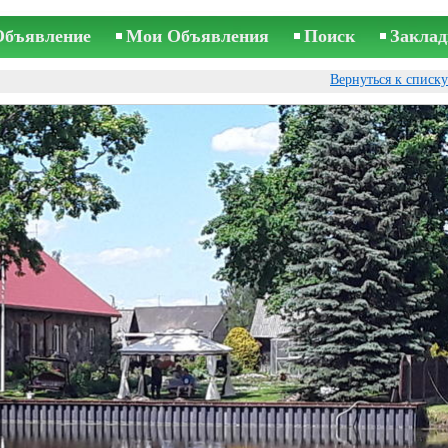
Объявление
Мои Объявления
Поиск
Заклад
Вернуться к списк