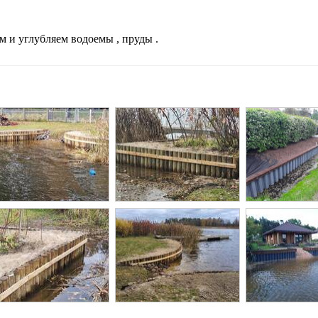
 и углубляем водоемы , пруды .