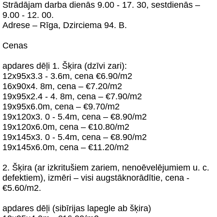
Strādājam darba dienās 9.00 - 17. 30, sestdienās –
9.00 - 12. 00.
Adrese – Rīga, Dzirciema 94. B.
Cenas
apdares dēļi 1. Šķira (dzīvi zari):
12x95x3.3 - 3.6m, cena €6.90/m2
16x90x4. 8m, cena – €7.20/m2
19x95x2.4 - 4. 8m, cena – €7.90/m2
19x95x6.0m, cena – €9.70/m2
19x120x3. 0 - 5.4m, cena – €8.90/m2
19x120x6.0m, cena – €10.80/m2
19x145x3. 0 - 5.4m, cena – €8.90/m2
19x145x6.0m, cena – €11.20/m2
2. Šķira (ar izkritušiem zariem, nenoēvelējumiem u. с.
defektiem), izmēri – visi augstāknorādītie, cena -
€5.60/m2.
apdares dēļi (sibīrijas lapegle ab šķira)