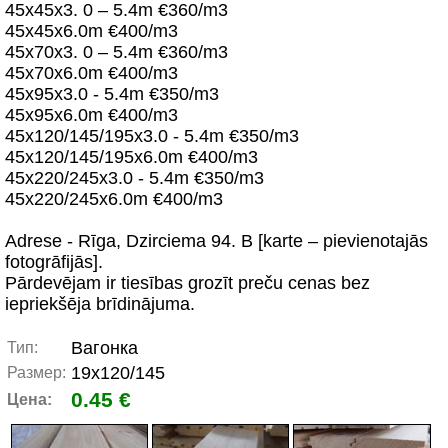
45x45x3. 0 – 5.4m €360/m3
45x45x6.0m €400/m3
45x70x3. 0 – 5.4m €360/m3
45x70x6.0m €400/m3
45x95x3.0 - 5.4m €350/m3
45x95x6.0m €400/m3
45x120/145/195x3.0 - 5.4m €350/m3
45x120/145/195x6.0m €400/m3
45x220/245x3.0 - 5.4m €350/m3
45x220/245x6.0m €400/m3
Adrese - Rīga, Dzirciema 94. B [karte – pievienotajās
fotogrāfijās].
Pārdevējam ir tiesības grozīt preču cenas bez
iepriekšēja brīdinājuma.
Вагонка
Тип:
19x120/145
Размер:
0.45 €
Цена: