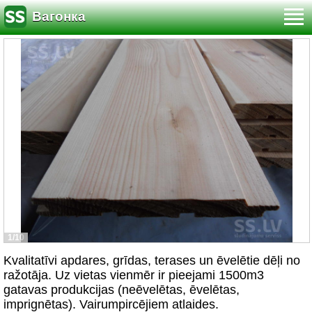
Вагонка
1/10
Kvalitatīvi apdares, grīdas, terases un ēvelētie dēļi no
ražotāja. Uz vietas vienmēr ir pieejami 1500m3
gatavas produkcijas (neēvelētas, ēvelētas,
imprignētas). Vairumpircējiem atlaides.