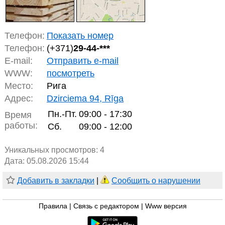
Телефон:
Показать номер
Телефон:
(+371)
29-44-***
E-mail:
Отправить e-mail
WWW:
посмотреть
Место:
Рига
Адрес:
Dzirciema 94, Rīga
Пн.-Пт.
09:00 - 17:30
Время
работы:
Сб.
09:00 - 12:00
Уникальных просмотров:
4
Дата: 05.08.2026 15:44
Добавить в закладки
|
Сообщить о нарушении
Правила
|
Связь с редактором
|
Www версия