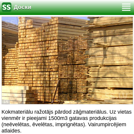
Доски
1/5
Kokmateriālu ražotājs pārdod zāģmateriālus. Uz vietas
vienmēr ir pieejami 1500m3 gatavas produkcijas
(neēvelētas, ēvelētas, imprignētas). Vairumpircējiem
atlaides.