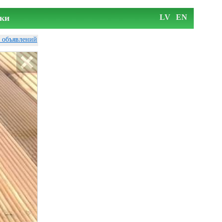
ки
LV
EN
у объявлений