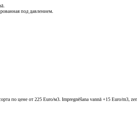
nā.
рованная под давлением.
 сорта по цене от 225 Euro/м3. Impregnēšana vannā +15 Euro/m3, ze