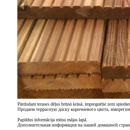
Pārdodam terases dēļus brūnā krāsā, impregnētie zem spiedie
Продаем терpасную доску коричневого цвета, импрегни
Papildus informācija mūsu mājas lapā.
Дополнительная информация на нашей домашней стран