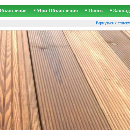
Объявление
Мои Объявления
Поиск
Заклад
Вернуться к списк