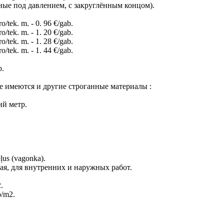
ные под давлением, с закруглённым концом).
o/tek. m. - 0. 96 €/gab.
o/tek. m. - 1. 20 €/gab.
o/tek. m. - 1. 28 €/gab.
o/tek. m. - 1. 44 €/gab.
b.
же имеются и другие строганные материалы :
ий метр.
ēļus (vagonka).
ная, для внутренних и наружных работ.
.
o/m2.
.