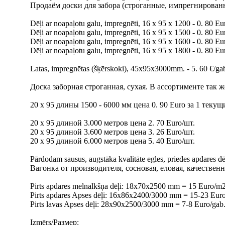
Продаём доски для забора (строганные, импрегнирован
Dēļi ar noapaļotu galu, impregnēti, 16 x 95 x 1200 - 0. 80 Eur
Dēļi ar noapaļotu galu, impregnēti, 16 x 95 x 1500 - 0. 80 Eur
Dēļi ar noapaļotu galu, impregnēti, 16 x 95 x 1600 - 0. 80 Eur
Dēļi ar noapaļotu galu, impregnēti, 16 x 95 x 1800 - 0. 80 Eur
Latas, impregnētas (šķērskoki), 45x95x3000mm. - 5. 60 €/ga
Доска заборная строганная, сухая. В ассортименте так 
20 х 95 длины 1500 - 6000 мм цена 0. 90 Euro за 1 текущ
20 х 95 длиной 3.000 метров цена 2. 70 Euro/шт.
20 х 95 длиной 3.600 метров цена 3. 26 Euro/шт.
20 х 95 длиной 6.000 метров цена 5. 40 Euro/шт.
Pārdodam sausus, augstāka kvalitāte egles, priedes apdares d
Вагонка от производителя, сосновая, еловая, качествен
Pirts apdares melnalkšņa dēļi: 18x70x2500 mm = 15 Euro/m2
Pirts apdares Apses dēļi: 16x86x2400/3000 mm = 15-23 Eur
Pirts lavas Apses dēļi: 28x90x2500/3000 mm = 7-8 Euro/gab
Izmērs/Размер: