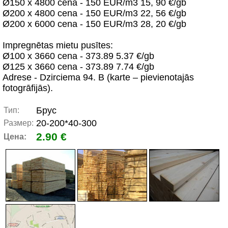
Ø150 x 4800 cena - 150 EUR/m3 15, 90 €/gb
Ø200 x 4800 cena - 150 EUR/m3 22, 56 €/gb
Ø200 x 6000 cena - 150 EUR/m3 28, 20 €/gb
Impregnētas mietu pusītes:
Ø100 x 3660 cena - 373.89 5.37 €/gb
Ø125 x 3660 cena - 373.89 7.74 €/gb
Adrese - Dzirciema 94. B (karte – pievienotajās
fotogrāfijās).
Брус
Тип:
20-200*40-300
Размер:
2.90 €
Цена: