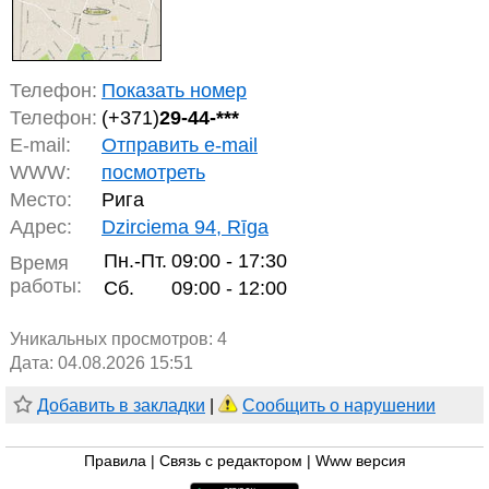
Телефон:
Показать номер
Телефон:
(+371)
29-44-***
E-mail:
Отправить e-mail
WWW:
посмотреть
Место:
Рига
Адрес:
Dzirciema 94, Rīga
Пн.-Пт.
09:00 - 17:30
Время
работы:
Сб.
09:00 - 12:00
Уникальных просмотров:
4
Дата: 04.08.2026 15:51
Добавить в закладки
|
Сообщить о нарушении
Правила
|
Связь с редактором
|
Www версия