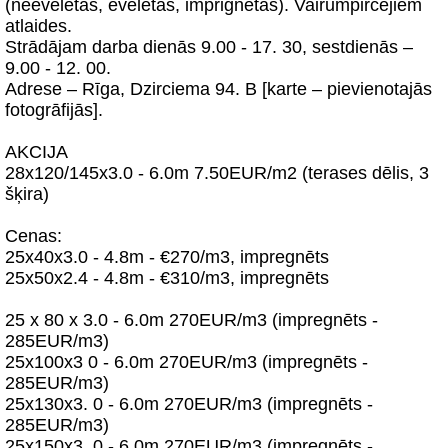
(neēvelētas, ēvelētas, imprignētas). Vairumpircējiem
atlaides.
Strādājam darba dienās 9.00 - 17. 30, sestdienās –
9.00 - 12. 00.
Adrese – Rīga, Dzirciema 94. B [karte – pievienotajās
fotogrāfijās].
AKCIJA
28x120/145x3.0 - 6.0m 7.50EUR/m2 (terases dēlis, 3
šķira)
Cenas:
25x40x3.0 - 4.8m - €270/m3, impregnēts
25x50x2.4 - 4.8m - €310/m3, impregnēts
25 x 80 x 3.0 - 6.0m 270EUR/m3 (impregnēts -
285EUR/m3)
25x100x3 0 - 6.0m 270EUR/m3 (impregnēts -
285EUR/m3)
25x130x3. 0 - 6.0m 270EUR/m3 (impregnēts -
285EUR/m3)
25x150x3. 0 - 6.0m 270EUR/m3 (impregnēts -