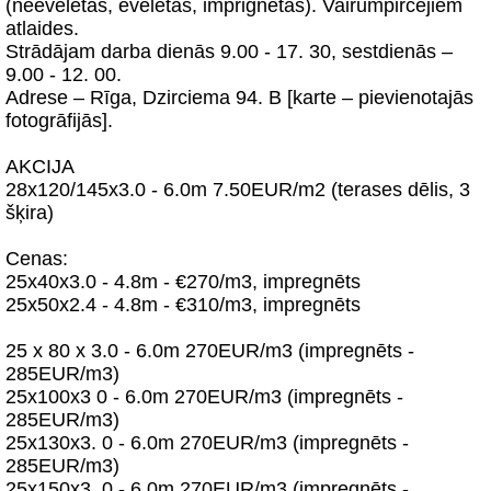
(neēvelētas, ēvelētas, imprignētas). Vairumpircējiem
atlaides.
Strādājam darba dienās 9.00 - 17. 30, sestdienās –
9.00 - 12. 00.
Adrese – Rīga, Dzirciema 94. B [karte – pievienotajās
fotogrāfijās].
AKCIJA
28x120/145x3.0 - 6.0m 7.50EUR/m2 (terases dēlis, 3
šķira)
Cenas:
25x40x3.0 - 4.8m - €270/m3, impregnēts
25x50x2.4 - 4.8m - €310/m3, impregnēts
25 x 80 x 3.0 - 6.0m 270EUR/m3 (impregnēts -
285EUR/m3)
25x100x3 0 - 6.0m 270EUR/m3 (impregnēts -
285EUR/m3)
25x130x3. 0 - 6.0m 270EUR/m3 (impregnēts -
285EUR/m3)
25x150x3. 0 - 6.0m 270EUR/m3 (impregnēts -