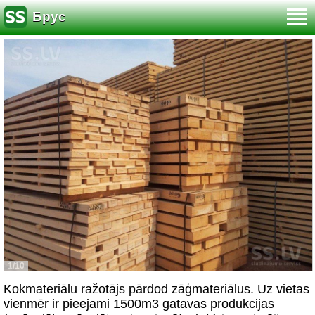
Брус
1/10
Kokmateriālu ražotājs pārdod zāģmateriālus. Uz vietas
vienmēr ir pieejami 1500m3 gatavas produkcijas