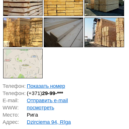
Телефон:
Показать номер
Телефон:
(+371)
29-99-***
E-mail:
Отправить e-mail
WWW:
посмотреть
Место:
Рига
Адрес:
Dzirciema 94, Rīga