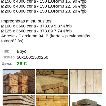
Ø150 x 4800 cena - 150 EUR/m3 15, 90 €/gb
Ø200 x 4800 cena - 150 EUR/m3 22, 56 €/gb
Ø200 x 6000 cena - 150 EUR/m3 28, 20 €/gb
Impregnētas mietu pusītes:
Ø100 x 3660 cena - 373.89 5.37 €/gb
Ø125 x 3660 cena - 373.89 7.74 €/gb
Adrese - Dzirciema 94. B (karte – pievienotajās
fotogrāfijās).
Брус
Тип:
50x100;150x250
Размер:
29 €
Цена: