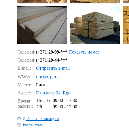
Телефон:
(+371)
29-99-***
Показать номер
Телефон:
(+371)
29-44-***
E-mail:
Отправить e-mail
WWW:
посмотреть
Место:
Рига
Адрес:
Dzirciema 94, Rīga
Пн.-Пт.
09:00 - 17:30
Время
работы:
Сб.
09:00 - 12:00
Добавить в закладки
Распечатать