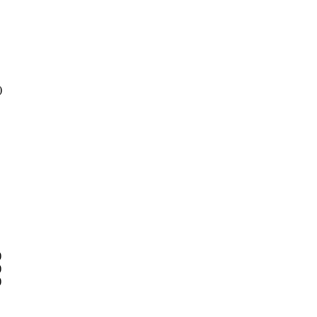
)
)
)
)