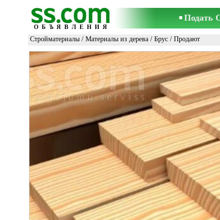
Подать 
ОБЪЯВЛЕНИЯ
Стройматериалы
/
Материалы из дерева
/
Брус
/ Продают