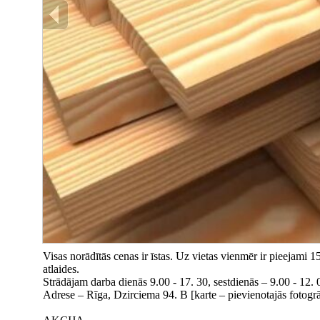
Visas norādītās cenas ir īstas. Uz vietas vienmēr ir pieejami
atlaides.
Strādājam darba dienās 9.00 - 17. 30, sestdienās – 9.00 - 12. 
Adrese – Rīga, Dzirciema 94. B [karte – pievienotajās fotogrāf