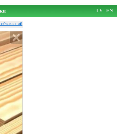
ки
LV
EN
у объявлений