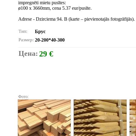
impregnēti mietu pusītes:
ø100 x 3660mm, cena 5.37 eur/pusīte.
Adrese - Dzirciema 94. B (karte – pievienotajās fotogrāfijās).
Тип:
Брус
Размер:
20-200*40-300
Цена:
29 €
Фото: