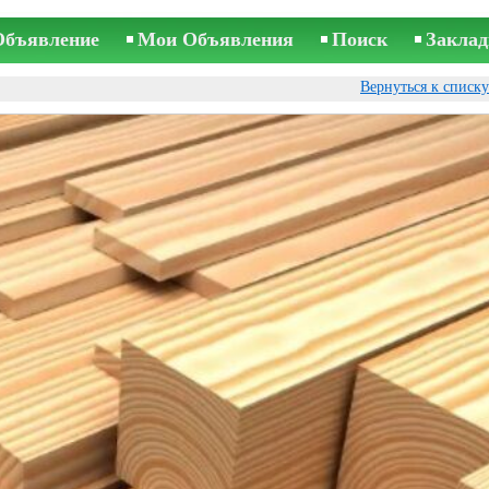
Объявление
Мои Объявления
Поиск
Заклад
Вернуться к списк