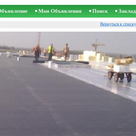
Объявление
Мои Объявления
Поиск
Заклад
Вернуться к списк