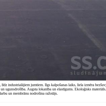
z industrialājiem jumtiem. Ilgs kalpošanas laiks, liela izmēra bezšuv
a un ugunsdrošība. Augsta lokanība un elastīgums. Ekoloģisks materiāls
 darbu un membrānu nodrošina ražotājs.