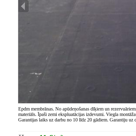
Epdm membrānas. No apūdeņošanas dīķiem un rezervuāriem, līd
materiāls. Īpaši zemi ekspluatācijas izdevumi. Viegla montāž
Garantijas laiks uz darbu no 10 līdz 20 gādiem. Garantiju uz