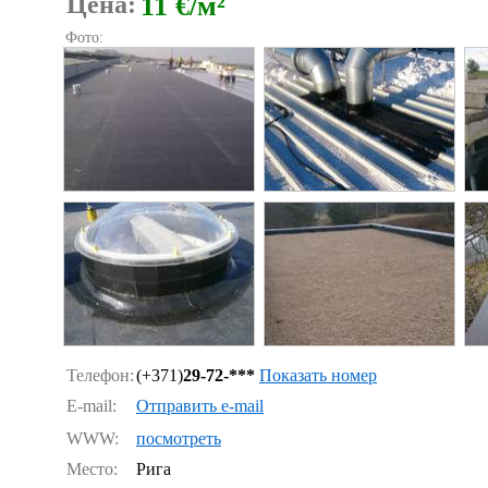
Цена:
11 €/м²
Фото:
Телефон:
(+371)
29-72-***
Показать номер
E-mail:
Отправить e-mail
WWW:
посмотреть
Место:
Рига