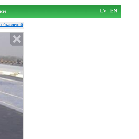
ки
LV
EN
у объявлений