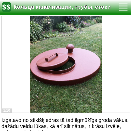
Кольца канализации, трубы, стоки
1/10
Izgatavo no stiklšķiedras tā tad ilgmūžīgs groda vākus,
dažādu veidu lūkas, kā arī siltinātus, ir krāsu izvēle,