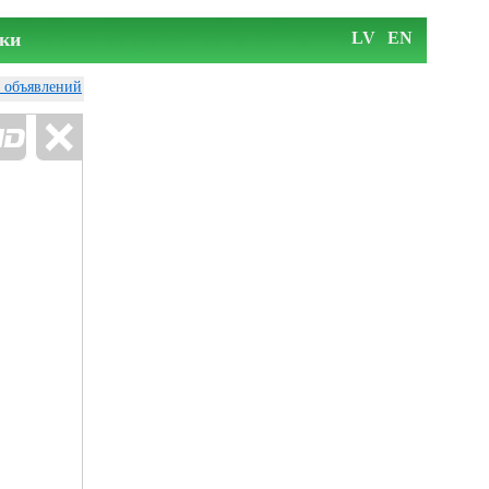
ки
LV
EN
у объявлений