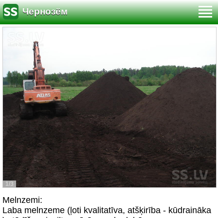
Чернозём
1/3
Melnzemi:
Laba melnzeme (ļoti kvalitatīva, atšķirība - kūdraināka