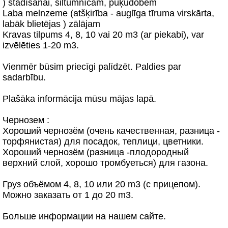
) stādīšanai, siltumnīcām, puķudobēm
Laba melnzeme (atšķirība - auglīga tīruma virskārta,
labāk blietējas ) zālājam
Kravas tilpums 4, 8, 10 vai 20 m3 (ar piekabi), var
izvēlēties 1-20 m3.
Vienmēr būsim priecīgi palīdzēt. Paldies par
sadarbību.
Plašāka informācija mūsu mājas lapā.
Чернозем :
Хороший чернозём (очень качественная, разница -
торфянистая) для посадок, теплици, цветники.
Хороший чернозём (разница -плодородный
верхний слой, хорошо тромбуеться) для газона.
Груз объёмом 4, 8, 10 или 20 m3 (с прицепом).
Можно заказать от 1 до 20 m3.
Больше информации на нашем сайте.