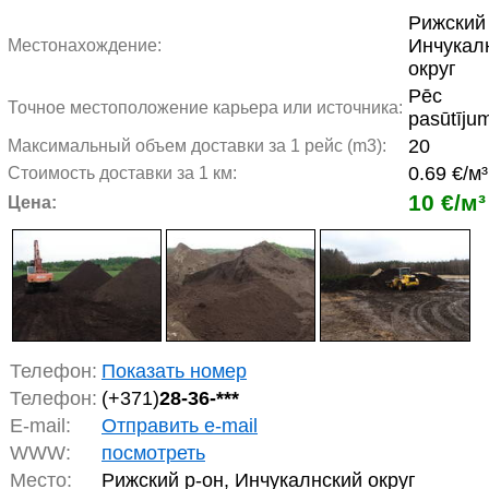
Рижский 
Инчукал
Местонахождение:
округ
Pēc
Точное местоположение карьера или источника:
pasūtīju
20
Максимальный объем доставки за 1 рейс (m3):
0.69 €/м³
Стоимость доставки за 1 км:
10 €/м³
Цена:
Телефон:
Показать номер
Телефон:
(+371)
28-36-***
E-mail:
Отправить e-mail
WWW:
посмотреть
Место:
Рижский р-он, Инчукалнский округ