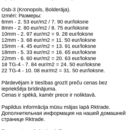
Osb-3 (Kronopols, Bolderāja).
Izmēri: Размеры:
6mm - 2. 53 eur/m2 / 7. 90 eur/loksne
8mm - 2. 80 eur/m2 / 8. 75 eur/loksne
10mm - 2. 97 eur/m2 = 9. 28 eur/loksne
12mm - 3. 68 eur/m2 = 11. 50 eur/loksne
15mm - 4. 45 eur/m2 = 13. 91 eur/loksne
18mm - 5. 33 eur/m2 = 16. 65 eur/loksne
22mm - 6. 60 eur/m2 = 20. 63 eur/loksnе
18 TG-4 - 7. 84 eur/m2 = 24. 50 eur/loksne
22 TG-4 - 10. 08 eur/m2 = 31. 50 eur/loksne.
Pārdevējam ir tiesības grozīt preču cenas bez
iepriekšēja brīdinājuma.
Cenas ir spēkā, kamēr prece ir noliktavā.
Papildus informācija mūsu mājas lapā Rktrade.
Дополнительная информация на нашей домашней
странице Rktrade.