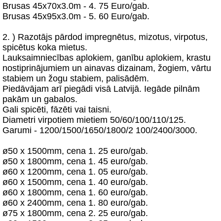
Brusas 45x70x3.0m - 4. 75 Euro/gab.
Brusas 45x95x3.0m - 5. 60 Euro/gab.
2. ) Razotājs pārdod impregnētus, mizotus, virpotus,
spicētus koka mietus.
Lauksaimniecības aplokiem, ganību aplokiem, krastu
nostiprinājumiem un ainavas dizainam, žogiem, vārtu
stabiem un žogu stabiem, palisādēm.
Piedāvājam arī piegādi visā Latvijā. Iegāde pilnām
pakām un gabalos.
Gali spicēti, fāzēti vai taisni.
Diametri virpotiem mietiem 50/60/100/110/125.
Garumi - 1200/1500/1650/1800/2 100/2400/3000.
ø50 x 1500mm, cena 1. 25 euro/gab.
ø50 x 1800mm, cena 1. 45 euro/gab.
ø60 x 1200mm, cena 1. 05 euro/gab.
ø60 x 1500mm, cena 1. 40 euro/gab.
ø60 x 1800mm, cena 1. 60 euro/gab.
ø60 x 2400mm, cena 1. 80 euro/gab.
ø75 x 1800mm, cena 2. 25 euro/gab.