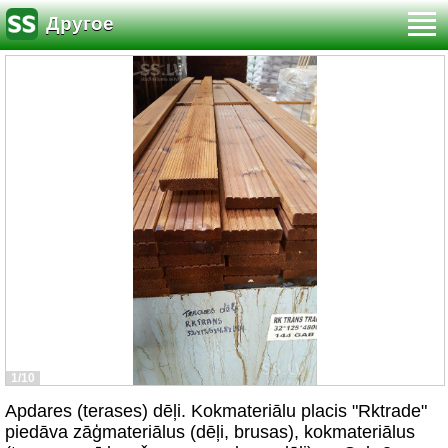
Другое
1/10
Apdares (terases) dēļi. Kokmateriālu placis "Rktrade"
piedāva zāģmateriālus (dēļi, brusas), kokmateriālus