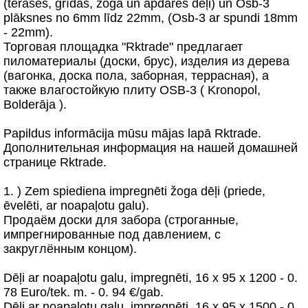
(terases, grīdas, žoga un apdares dēļi) un Osb-3
plāksnes no 6mm līdz 22mm, (Osb-3 ar spundi 18mm
- 22mm).
Торговая площадка "Rktrade" предлагает
пиломатериалы (доски, брус), изделия из дерева
(вагонка, доска пола, заборная, террасная), а
также влагостойкую плиту OSB-3 ( Kronopol,
Bolderāja ).
Papildus informācija mūsu mājas lapā Rktrade.
Дополнительная информация на нашей домашней
странице Rktrade.
1. ) Zem spiediena impregnēti žoga dēļi (priede,
ēvelēti, ar noapaļotu galu).
Продаём доски для забора (строганные,
импрегнированные под давлением, с
закруглённым концом).
Dēļi ar noapaļotu galu, impregnēti, 16 x 95 x 1200 - 0.
78 Euro/tek. m. - 0. 94 €/gab.
Dēļi ar noapaļotu galu, impregnēti, 16 x 95 x 1500 - 0.