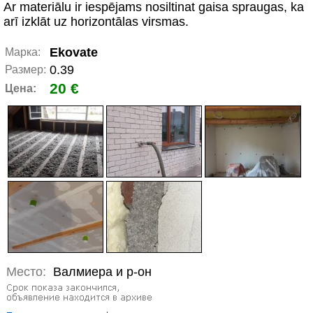
Ar materiālu ir iespējams nosiltinat gaisa spraugas, ka
arī izklāt uz horizontālas virsmas.
Ekovate
Марка:
0.39
Размер:
20 €
Цена:
Место:
Валмиера и р-он