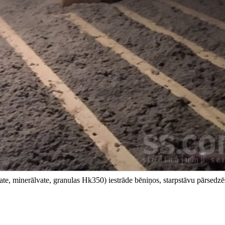
te, minerālvate, granulas Hk350) iestrāde bēniņos, starpstāvu pārsedzē