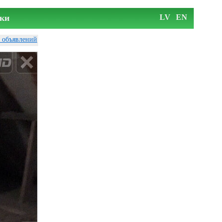
ки
LV
EN
у объявлений