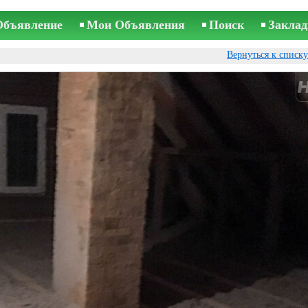
Объявление
Мои Объявления
Поиск
Заклад
Вернуться к списк