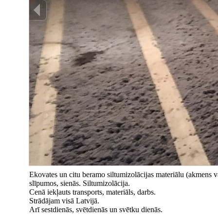
Ekovates un citu beramo siltumizolācijas materiālu (akmens va
slīpumos, sienās. Siltumizolācija.
Cenā iekļauts transports, materiāls, darbs.
Strādājam visā Latvijā.
Arī sestdienās, svētdienās un svētku dienās.