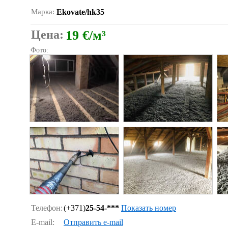
Марка:
Ekovate/hk35
Цена:
19 €/м³
Фото:
Телефон:
(+371)
25-54-***
Показать номер
E-mail:
Отправить e-mail