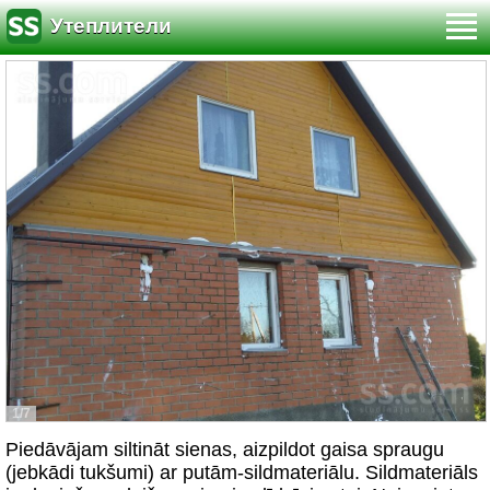
Утеплители
1/7
Piedāvājam siltināt sienas, aizpildot gaisa spraugu
(jebkādi tukšumi) ar putām-sildmateriālu. Sildmateriāls