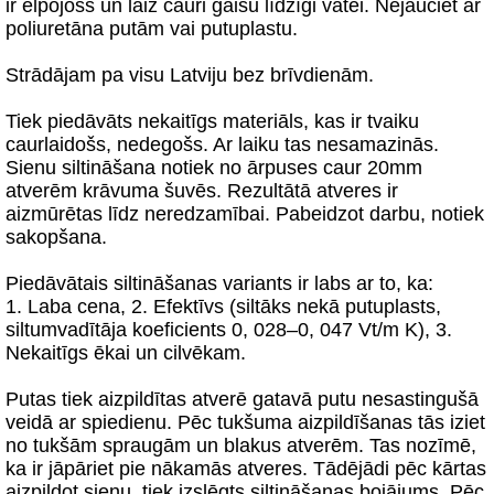
ir elpojošs un laiž cauri gaisu līdzīgi vatei. Nejauciet ar
poliuretāna putām vai putuplastu.
Strādājam pa visu Latviju bez brīvdienām.
Tiek piedāvāts nekaitīgs materiāls, kas ir tvaiku
caurlaidošs, nedegošs. Ar laiku tas nesamazinās.
Sienu siltināšana notiek no ārpuses caur 20mm
atverēm krāvuma šuvēs. Rezultātā atveres ir
aizmūrētas līdz neredzamībai. Pabeidzot darbu, notiek
sakopšana.
Piedāvātais siltināšanas variants ir labs ar to, ka:
1. Laba cena, 2. Efektīvs (siltāks nekā putuplasts,
siltumvadītāja koeficients 0, 028–0, 047 Vt/m K), 3.
Nekaitīgs ēkai un cilvēkam.
Putas tiek aizpildītas atverē gatavā putu nesastingušā
veidā ar spiedienu. Pēc tukšuma aizpildīšanas tās iziet
no tukšām spraugām un blakus atverēm. Tas nozīmē,
ka ir jāpāriet pie nākamās atveres. Tādējādi pēc kārtas
aizpildot sienu, tiek izslēgts siltināšanas bojājums. Pēc