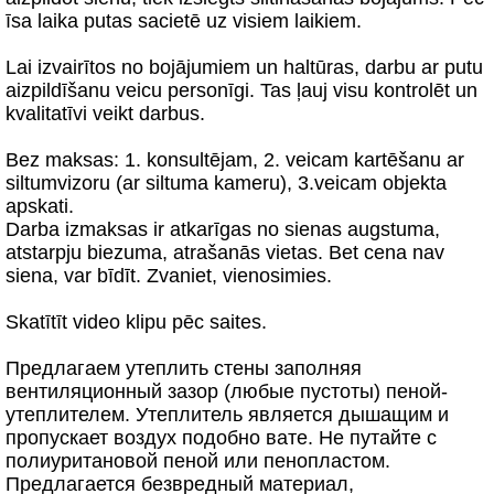
īsa laika putas sacietē uz visiem laikiem.
Lai izvairītos no bojājumiem un haltūras, darbu ar putu
aizpildīšanu veicu personīgi. Tas ļauj visu kontrolēt un
kvalitatīvi veikt darbus.
Bez maksas: 1. konsultējam, 2. veicam kartēšanu ar
siltumvizoru (ar siltuma kameru), 3.veicam objekta
apskati.
Darba izmaksas ir atkarīgas no sienas augstuma,
atstarpju biezuma, atrašanās vietas. Bet cena nav
siena, var bīdīt. Zvaniet, vienosimies.
Skatītīt video klipu pēc saites.
Предлагаем утеплить стены заполняя
вентиляционный зазор (любые пустоты) пеной-
утеплителем. Утеплитель является дышащим и
пропускает воздух подобно вате. Не путайте с
полиуритановой пеной или пенопластом.
Предлагается безвредный материал,