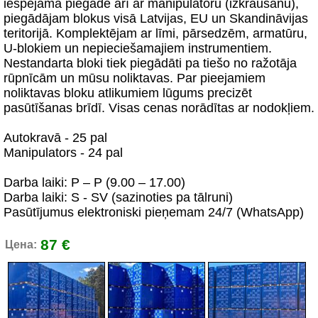
iespējama piegāde arī ar manipulatoru (izkraušanu),
piegādājam blokus visā Latvijas, EU un Skandināvijas
teritorijā. Komplektējam ar līmi, pārsedzēm, armatūru,
U-blokiem un nepieciešamajiem instrumentiem.
Nestandarta bloki tiek piegādāti pa tiešo no ražotāja
rūpnīcām un mūsu noliktavas. Par pieejamiem
noliktavas bloku atlikumiem lūgums precizēt
pasūtīšanas brīdī. Visas cenas norādītas ar nodokļiem.
Autokravā - 25 pal
Manipulators - 24 pal
Darba laiki: P – P (9.00 – 17.00)
Darba laiki: S - SV (sazinoties pa tālruni)
Pasūtījumus elektroniski pieņemam 24/7 (WhatsApp)
87 €
Цена: