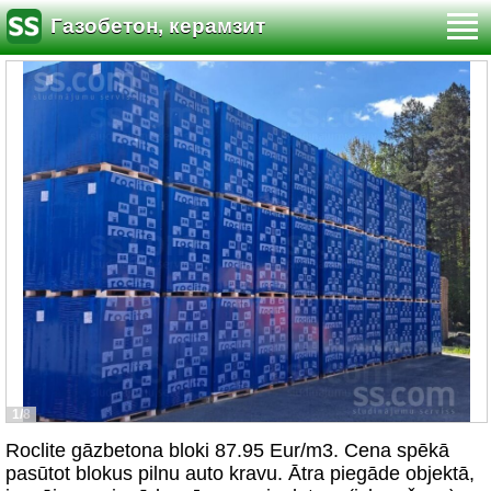
Газобетон, керамзит
1/8
Roclite gāzbetona bloki 87.95 Eur/m3. Cena spēkā
pasūtot blokus pilnu auto kravu. Ātra piegāde objektā,