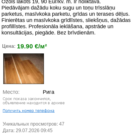
Ozols lakots 19, 90 Eur/kv. m. Ir noliktavā.
Piedāvājam dažādu koku sugu un toņu trīsslāņu
parketus, masīvkoka parketu, grīdas un terases dēļus.
Finierētas un masīvkoka grīdlīstes, sliekšņus, dažādas
profillīstes. Profesionāla ieklāšana, apstrāde un
konsultācijas, piegāde. Bez brīvdienām.
19.90 €/м²
Цена:
Место:
Рига
Уникальных просмотров:
47
Дата: 29.07.2026 09:45