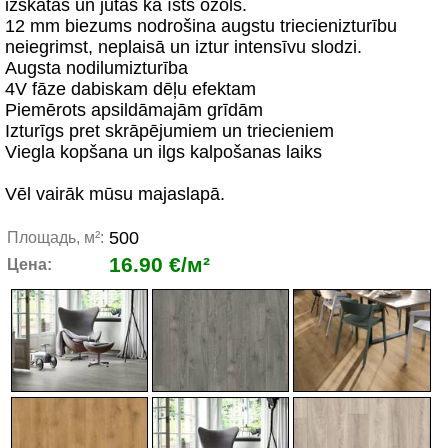
izskatās un jūtas kā īsts ozols.
12 mm biezums nodrošina augstu triecienizturību
neiegrimst, neplaisā un iztur intensīvu slodzi.
Augsta nodilumizturība
4V fāze dabiskam dēļu efektam
Piemērots apsildāmajām grīdām
Izturīgs pret skrāpējumiem un triecieniem
Viegla kopšana un ilgs kalpošanas laiks
Vēl vairāk mūsu majaslapā.
500
Площадь, м²:
16.90 €/м²
Цена: