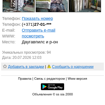
Телефон:
Показать номер
Телефон:
(+371)
27-01-***
E-mail:
Отправить e-mail
WWW:
посмотреть
Место:
Даугавпилс и р-он
Уникальных просмотров:
94
Дата: 20.07.2026 12:03
Добавить в закладки
|
Сообщить о нарушении
Правила
|
Связь с редактором
|
Www версия
Объявления © ss sia 2000