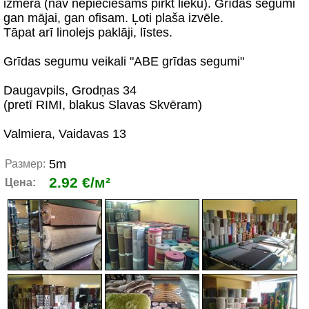
izmērā (nav nepieciešams pirkt lieku). Grīdas segumi
gan mājai, gan ofisam. Ļoti plaša izvēle.
Tāpat arī linolejs paklāji, līstes.
Grīdas segumu veikali "ABE grīdas segumi"
Daugavpils, Grodņas 34
(pretī RIMI, blakus Slavas Skvēram)
Valmiera, Vaidavas 13
5m
Размер:
2.92 €/м²
Цена: