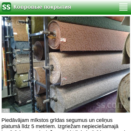
Ковровые покрытия
1/6
Piedāvājam mīkstos grīdas segumus un celiņus
platumā līdz 5 metriem. Izgriežam nepieciešamajā