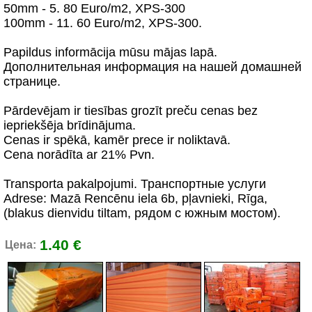
50mm - 5. 80 Euro/m2, XPS-300
100mm - 11. 60 Euro/m2, XPS-300.
Papildus informācija mūsu mājas lapā.
Дополнительная информация на нашей домашней
странице.
Pārdevējam ir tiesības grozīt preču cenas bez
iepriekšēja brīdinājuma.
Cenas ir spēkā, kamēr prece ir noliktavā.
Cena norādīta ar 21% Pvn.
Transporta pakalpojumi. Транспортные услуги
Adrese: Mazā Rencēnu iela 6b, pļavnieki, Rīga,
(blakus dienvidu tiltam, рядом с южным мостом).
1.40 €
Цена: