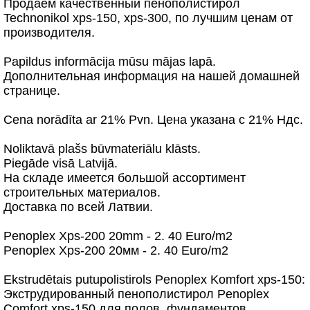
Продаем качественный пенополистирол
Technonikol xps-150, xps-300, по лучшим ценам от
производителя.
Papildus informācija mūsu mājas lapā.
Дополнительная информация на нашей домашней
странице.
Cena norādīta ar 21% Pvn. Ценa указанa с 21% Ндс.
Noliktavā plašs būvmateriālu klāsts.
Piegāde visā Latvijā.
На складе имеется большой ассортимент
строительных материалов.
Доставка по всей Латвии.
Penoplex Xps-200 20mm - 2. 40 Euro/m2
Penoplex Xps-200 20мм - 2. 40 Euro/m2
Ekstrudētais putupolistirols Penoplex Komfort xps-150:
Экструдированный пенополистирол Penoplex
Comfort xps-150 для полов, фундаментов,