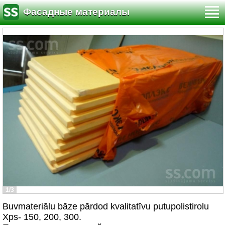
Фасадные материалы
1/3
Buvmateriālu bāze pārdod kvalitatīvu putupolistirolu
Xps- 150, 200, 300.