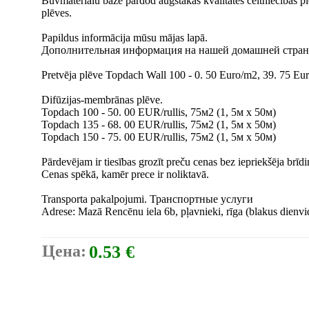
Būvmateriālu bāze pārdod augstākās kvalitātes celtniecības pl
plēves.
Papildus informācija mūsu mājas lapā.
Дополнительная информация на нашей домашней стран
Pretvēja plēve Topdach Wall 100 - 0. 50 Euro/m2, 39. 75 Euro
Difūzijas-membrānas plēve.
Topdach 100 - 50. 00 EUR/rullis, 75м2 (1, 5м x 50м)
Topdach 135 - 68. 00 EUR/rullis, 75м2 (1, 5м x 50м)
Topdach 150 - 75. 00 EUR/rullis, 75м2 (1, 5м x 50м)
Pārdevējam ir tiesības grozīt preču cenas bez iepriekšēja brīd
Cenas spēkā, kamēr prece ir noliktavā.
Transporta pakalpojumi. Транспортные услуги
Adrese: Mazā Rencēnu iela 6b, pļavnieki, rīga (blakus dien
Цена:
0.53 €