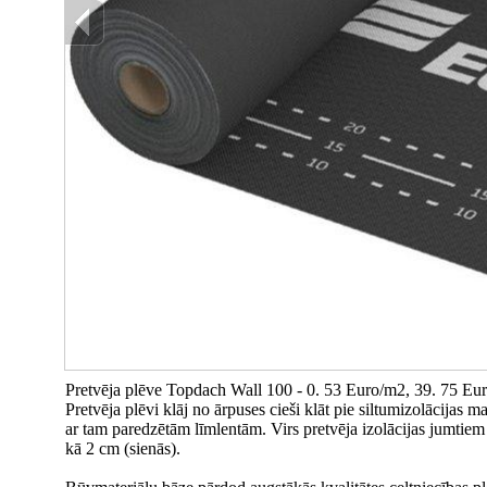
Pretvēja plēve Topdach Wall 100 - 0. 53 Euro/m2, 39. 75 Euro
Pretvēja plēvi klāj no ārpuses cieši klāt pie siltumizolācijas 
ar tam paredzētām līmlentām. Virs pretvēja izolācijas jumtie
kā 2 cm (sienās).