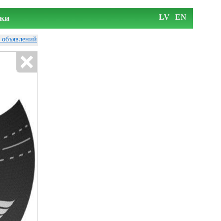
ки
LV
EN
у объявлений