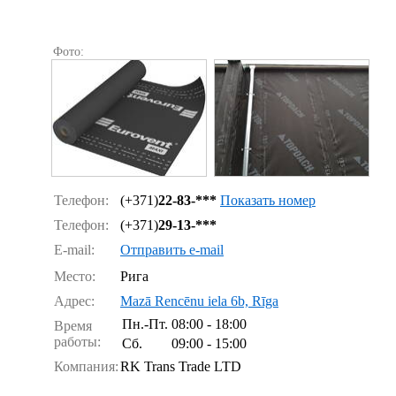
Фото:
Телефон:
(+371)
22-83-***
Показать номер
Телефон:
(+371)
29-13-***
E-mail:
Отправить e-mail
Место:
Рига
Адрес:
Mazā Rencēnu iela 6b, Rīga
Пн.-Пт.
08:00 - 18:00
Время
работы:
Сб.
09:00 - 15:00
Компания:
RK Trans Trade LTD