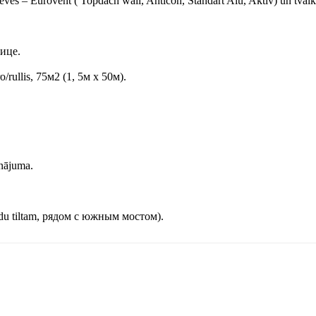
ēves – Eurovent ( Topdach wall, Anticon, Standart Alu, Aktiv) un tvaika
ице.
/rullis, 75м2 (1, 5м x 50м).
inājuma.
vidu tiltam, рядом с южным мостом).