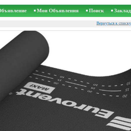
Объявление
Мои Объявления
Поиск
Заклад
Вернуться к списк