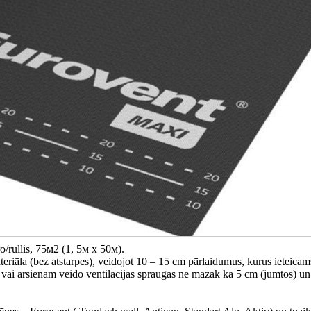
/rullis, 75м2 (1, 5м x 50м).
materiāla (bez atstarpes), veidojot 10 – 15 cm pārlaidumus, kurus ieteicam
m vai ārsienām veido ventilācijas spraugas ne mazāk kā 5 cm (jumtos) u