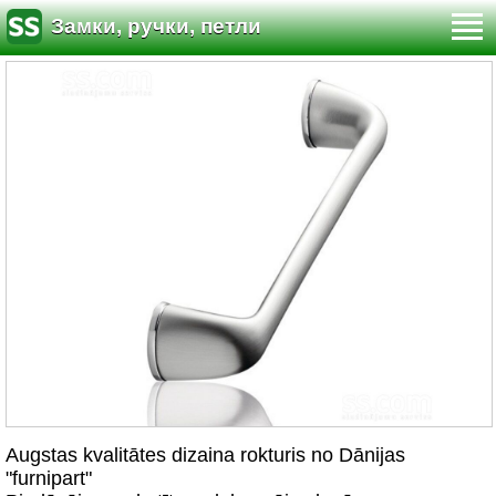
Замки, ручки, петли
Augstas kvalitātes dizaina rokturis no Dānijas
"furnipart"