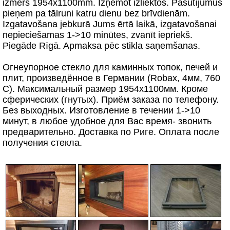
izmērs 1954х1100mm. Izņemot izliektos. Pasūtījumus
pieņem pa tālruni katru dienu bez brīvdienām.
Izgatavošana jebkurā Jums ērtā laikā, izgatavošanai
nepieciešamas 1->10 minūtes, zvanīt iepriekš.
Piegāde Rīgā. Apmaksa pēc stikla saņemšanas.
Огнеупорное стекло для каминных топок, печей и
плит, произведённое в Германии (Robax, 4мм, 760
C). Максимальный размер 1954х1100мм. Кроме
сферических (гнутых). Приём заказа по телефону.
Без выходных. Изготовление в течении 1->10
минут, в любое удобное для Вас время- звонить
предварительно. Доставка по Риге. Оплата после
получения стекла.