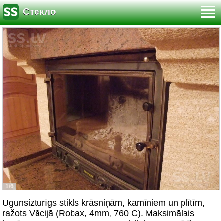
Стекло
1/6
Ugunsizturīgs stikls krāsniņām, kamīniem un plītīm,
ražots Vācijā (Robax, 4mm, 760 C). Maksimālais