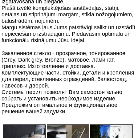
izgatavošana un piegāde.
Plašā izvēlē komplektējošas sastāvdaļas, statņi,
detaļas un stiprinājumi margām, stikla nožogojumiem,
balustrādēm, nojumēm.
Margu sistēmas ļaus Jums patstāvīgi salikt un uzstādīt
nepieciešamo izstrādājumu. Piedāvāsim optimālu un
funkcionālu risinājumu Jūsu idejai.
Закаленное стекло - прозрачное, тонированное
(Grey, Dark grey, Bronze), матовое, ламинат,
триплекс. Изготовление и доставка.
Комплектующие части, стойки, детали и крепления
для перил, стеклянных ограждений, балюстрад,
навесов и дверей.
Системы перил позволят Вам самостоятельно
собрать и установить необходимое изделие.
Предложим оптимальное и функциональное
решение вашей задумки.