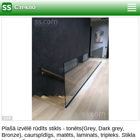
Стекло
1/10
Plašā izvēlē rūdīts stikls - tonēts(Grey, Dark grey,
Bronze), caurspīdīgs, matēts, laminats, tripleks. Stikla