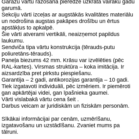
Garāžu vārtu ražošana pieredze uzkrāta vairāku gadu
garumā.
Sekciju vārti izceļas ar augstākās kvalitātes materiālu
un nodrošina augstas pakāpes drošību un ērtus
apstākļus to apkalpē.
Šie vārti atverami vertikāli, neaizņemot papildus
laukumu.
Sendviča tipa vārtu konstrukcija (tērauds-putu
poliuretāns-tērauds).
Paneļa biezums 42 mm. Krāsu var izvēlēties (pēc
RAL-kartes). Virsmas struktūra – koka imitācija. Ir
aizsardzība pret pirkstu piespiešanu.
Garantija – 2 gadi, antikorozijas garantija – 10 gadi.
Tiek izgatavoti individuāli, pēc izmēriem. Ir piemēroti
gan apkārtējai videi, gan īpašnieka gaumei.
Vārti vislabakā vārtu cena šeit .
Darbus veicam ar juridiskām un fiziskām personām.
Sīkākai informācijai par cenām, uzmērīšanu,
izgatavošanu un uzstādīšanu. Zvaniet mums pa
tālruni.