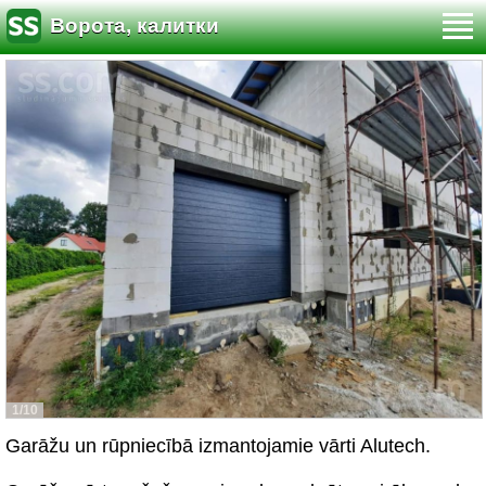
Ворота, калитки
1/10
Garāžu un rūpniecībā izmantojamie vārti Alutech.