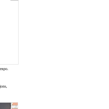
евро.
jons,