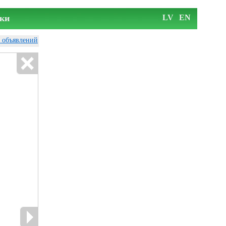
ки
LV
EN
у объявлений