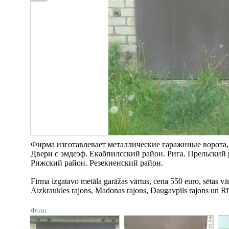
Фирма изготавлевает металлические гаражнные ворота, ц
Двери с эмдеэф. Екабпилсский район. Рига. Прельский
Рижский район. Резекненский район.
Firma izgatavo metāla garāžas vārtus, cena 550 euro, sētas vār
Aizkraukles rajons, Madonas rajons, Daugavpils rajons un R
Фото: