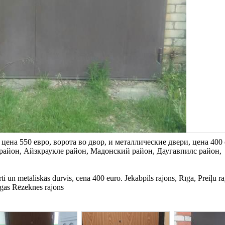
ена 550 евро, ворота во двор, и металлические двери, цена 400 
 район, Айзкраукле район, Мадонский район, Даугавпилс район,
ti un metāliskās durvis, cena 400 euro. Jēkabpils rajons, Rīga, Preiļu ra
īgas Rēzeknes rajons