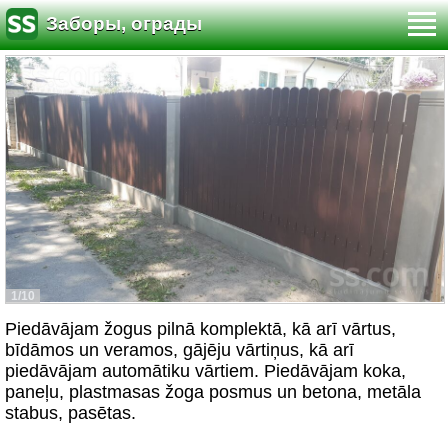
Заборы, ограды
1/10
Piedāvājam žogus pilnā komplektā, kā arī vārtus,
bīdāmos un veramos, gājēju vārtiņus, kā arī
piedāvājam automātiku vārtiem. Piedāvājam koka,
paneļu, plastmasas žoga posmus un betona, metāla
stabus, pasētas.