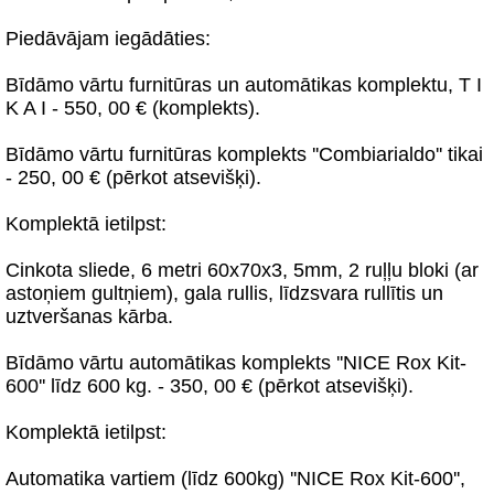
Piedāvājam iegādāties:
Bīdāmo vārtu furnitūras un automātikas komplektu, T I
K A I - 550, 00 € (komplekts).
Bīdāmo vārtu furnitūras komplekts ''Combiarialdo'' tikai
- 250, 00 € (pērkot atsevišķi).
Komplektā ietilpst:
Cinkota sliede, 6 metri 60x70x3, 5mm, 2 ruļļu bloki (ar
astoņiem gultņiem), gala rullis, līdzsvara rullītis un
uztveršanas kārba.
Bīdāmo vārtu automātikas komplekts ''NICE Rox Kit-
600'' līdz 600 kg. - 350, 00 € (pērkot atsevišķi).
Komplektā ietilpst:
Automatika vartiem (līdz 600kg) ''NICE Rox Kit-600'',