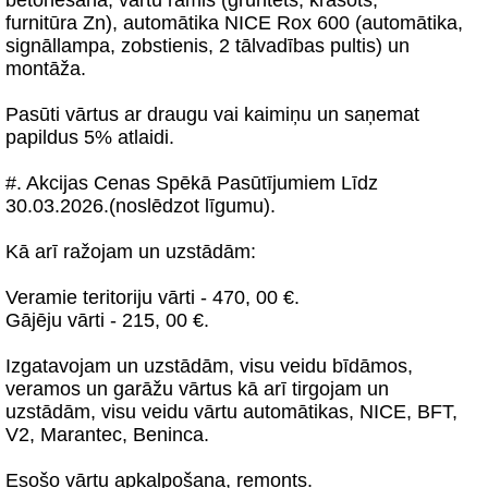
betonēšana, vārtu rāmis (gruntēts, krāsots,
furnitūra Zn), automātika NICE Rox 600 (automātika,
signāllampa, zobstienis, 2 tālvadības pultis) un
montāža.
Pasūti vārtus ar draugu vai kaimiņu un saņemat
papildus 5% atlaidi.
#. Akcijas Cenas Spēkā Pasūtījumiem Līdz
30.03.2026.(noslēdzot līgumu).
Kā arī ražojam un uzstādām:
Veramie teritoriju vārti - 470, 00 €.
Gājēju vārti - 215, 00 €.
Izgatavojam un uzstādām, visu veidu bīdāmos,
veramos un garāžu vārtus kā arī tirgojam un
uzstādām, visu veidu vārtu automātikas, NICE, BFT,
V2, Marantec, Beninca.
Esošo vārtu apkalpošana, remonts.