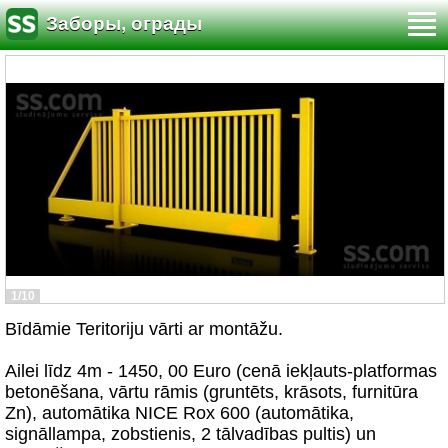
Заборы, ограды
1/10
Bīdāmie Teritoriju vārti ar montāžu.
Ailei līdz 4m - 1450, 00 Euro (cenā iekļauts-platformas
betonēšana, vārtu rāmis (gruntēts, krāsots, furnitūra
Zn), automātika NICE Rox 600 (automātika,
signāllampa, zobstienis, 2 tālvadības pultis) un