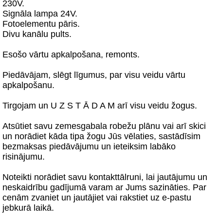
230V.
Signāla lampa 24V.
Fotoelementu pāris.
Divu kanālu pults.
Esošo vārtu apkalpošana, remonts.
Piedāvājam, slēgt līgumus, par visu veidu vārtu
apkalpošanu.
Tirgojam un U Z S T Ā D A M arī visu veidu žogus.
Atsūtiet savu zemesgabala robežu plānu vai arī skici
un norādiet kāda tipa žogu Jūs vēlaties, sastādīsim
bezmaksas piedāvājumu un ieteiksim labāko
risinājumu.
Noteikti norādiet savu kontakttālruni, lai jautājumu un
neskaidrību gadījumā varam ar Jums sazināties. Par
cenām zvaniet un jautājiet vai rakstiet uz e-pastu
jebkurā laikā.