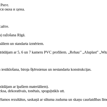
 Риге.
я окна и цена.
айте.
la) ražošana Rīgā.
āliem un standarta izmēriem.
Strādājam ar 5, 6 un 7 kameru PVC profiliem. „Rehau’’ „Aluplast” „Wit
iestiklošana, biroja šķērssienas un nestandarta konstrukcijas.
rādājam ar īpašiem materiāliem).
eksa, dekoratīvais, tonētais, spoguļstikls utt.
vēlamos rezultātus, saskaņā ar siltuma zuduma un skaņu caurlaidības lī