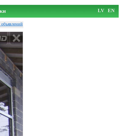
ки
LV
EN
у объявлений