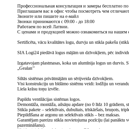
Профессиональная консультация и замеры бесплатно по
Приглашаем вас в офис чтобы посмотреть чем отличаютс
Звоните или пишите на е-майл
Звонки принимаются с 09:00 - до 18:00
Работаем по всей Латвии.
С ценами и продукцией можно ознакомиться на нашем с
Sertificēta, vācu kvalitātes logu, durvju un stikla pakešu (stik
SIA Logi24 piedāvā logus mājām un dzīvokļiem, pēc individu
Izgatavojam plastmasas, koka un alumīnija logus un durvis. 
„Gealan’’
Siltās sistēmas privātmājām un sērijveida dzīvokļiem.
Visi konstrukciju un bīdāmo sistēmu veidi: lodžiju un verandu 
Liela krāsu toņu izvēle.
Papildu ventilācijas sistēmas logos.
Demontāža, montāža, ailsāņu apdare (no 0 līdz 10 grādiem, st
Stikla pakete – selektīvais, dubultais, trīskāršais, bruņots, tripl
Piepildīšana ar argonu un selektīvais stikls – bez maksas.
Garantējam pareizu stikla novietojuma pozīciju (lai panāktu 
pazemināšanu).