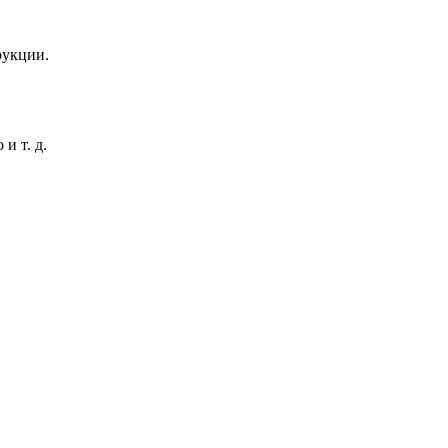
рукции.
и т. д.