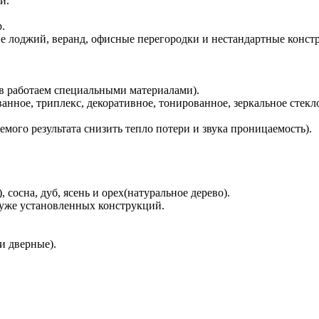
и.
.
е лоджий, веранд, офисные перегородки и нестандартные конст
сов работаем специальными материалами).
нное, триплекс, декоративное, тонированное, зеркальное стекло 
мого результата снизить тепло потери и звука проницаемость).
сосна, дуб, ясень и орех(натуральное дерево).
 уже установленных конструкций.
и дверные).