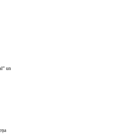
al” un
meņa