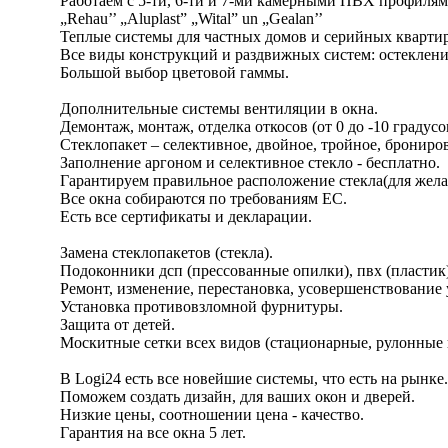
Работаем с 5-ти, 6-ти и 7-ми камерными ПВХ профилям
„Rehau’’ „Aluplast” „Wital” un „Gealan’’
Теплые системы для частных домов и серийных квартир
Все виды конструкций и раздвижных систем: остеклени
Большой выбор цветовой гаммы.
Дополнительные системы вентиляции в окна.
Демонтаж, монтаж, отделка откосов (от 0 до -10 граду
Стеклопакет – селективное, двойное, тройное, бронирова
Заполнение аргоном и селективное стекло - бесплатно.
Гарантируем правильное расположение стекла(для желае
Все окна собираются по требованиям ЕС.
Есть все сертификаты и декларации.
Замена стеклопакетов (стекла).
Подоконники дсп (прессованные опилки), пвх (пластик), 
Ремонт, изменение, перестановка, усовершенствование
Установка противовзломной фурнитуры.
Защита от детей.
Москитные сетки всех видов (стационарные, рулонные 
В Logi24 есть все новейшие системы, что есть на рынке.
Поможем создать дизайн, для ваших окон и дверей.
Низкие цены, соотношении цена - качество.
Гарантия на все окна 5 лет.