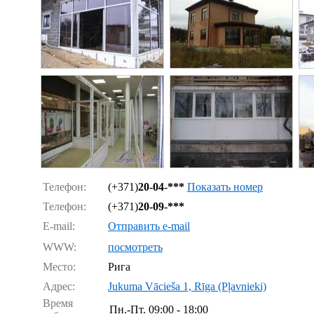
Телефон:
(+371)
20-04-***
Показать номер
Телефон:
(+371)
20-09-***
E-mail:
Отправить e-mail
WWW:
посмотреть
Место:
Рига
Адрес:
Jukuma Vācieša 1, Rīga (Pļavnieki)
Время
Пн.-Пт.
09:00 - 18:00