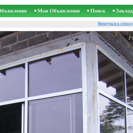
Объявление
Мои Объявления
Поиск
Заклад
Вернуться к списк