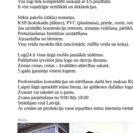
Visi logi tiek komplektēti saskaņā ar ES prasībām.
Ir visi vajadzīgie sertifikāti un deklarācijas.
Stikla pakešu (stikla) nomaiņa.
KSP (kokskaidu plātnes), PVC (plastmasa), priede, ozols, osi
Jau uzstādīto konstrukciju remonts, izmaiņu veikšana, pārlik
Pretuzlaušanas furnitūras uzstādīšana.
Aizsardzība no bērniem.
Visu veidu moskītu tīkli (stacionārie, rullīšu veida un koka).
Logi24 ir visas tirgū esošās jaunākās sistēmas.
Palīdzēsim izveidot jūsu logu un durvju dizainu.
Zemas cenas, cenas – kvalitātes attiecības sakarā.
5 gadu garantija visiem logiem.
Profesionālas konsultācijas un mērīšanas darbi bez maksas Rī
Laipni lūgti apmeklēt mūsu biroju, lai aplūkotos dažādus logu
Zvaniet vai rakstiet uz e-pastu.
Zvanu pieņēmšana no 9:00 līdz 18:00
Strādājam visā Latvijā.
Ar cenām un produkciju varat iepazīties mūsu interneta vietnē
Фото: