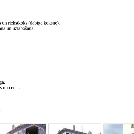
s un riekstkoks (dabīga koksne).
šana un uzlabošana.
gā.
s un cenas.
.