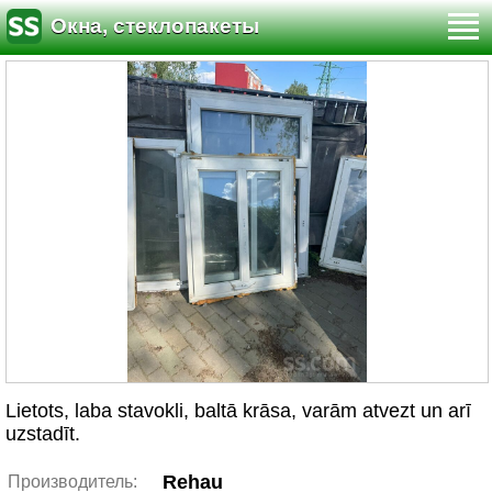
Окна, стеклопакеты
Lietots, laba stavokli, baltā krāsa, varām atvezt un arī
uzstadīt.
Rehau
Производитель: