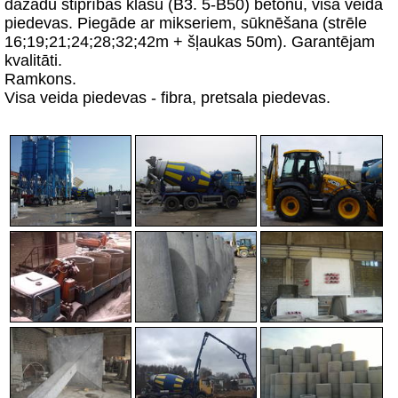
dažādu stiprības klašu (B3. 5-B50) betonu, visa veida
piedevas. Piegāde ar mikseriem, sūknēšana (strēle
16;19;21;24;28;32;42m + šļaukas 50m). Garantējam
kvalitāti.
Ramkons.
Visa veida piedevas - fibra, pretsala piedevas.