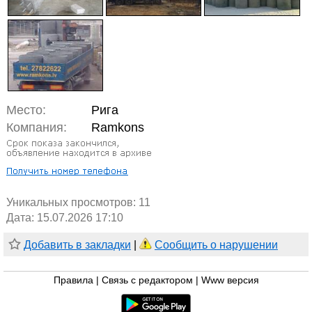
Место:
Рига
Компания:
Ramkons
Уникальных просмотров:
11
Дата: 15.07.2026 17:10
Добавить в закладки
|
Сообщить о нарушении
Правила
|
Связь с редактором
|
Www версия