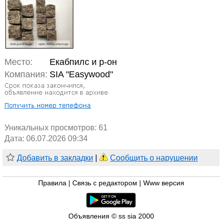
Место:
Екабпилс и р-он
Компания:
SIA "Easywood"
Уникальных просмотров:
61
Дата: 06.07.2026 09:34
Добавить в закладки
|
Сообщить о нарушении
Правила
|
Связь с редактором
|
Www версия
Объявления © ss sia 2000