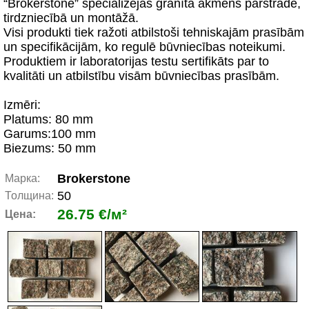
“Brokerstone” specializējas granīta akmens pārstrādē,
tirdzniecībā un montāžā.
Visi produkti tiek ražoti atbilstoši tehniskajām prasībām
un specifikācijām, ko regulē būvniecības noteikumi.
Produktiem ir laboratorijas testu sertifikāts par to
kvalitāti un atbilstību visām būvniecības prasībām.
Izmēri:
Platums: 80 mm
Garums:100 mm
Biezums: 50 mm
Brokerstone
Марка:
50
Толщина:
26.75 €/м²
Цена: