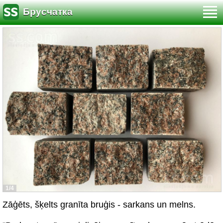
Брусчатка
1/4
Zāģēts, šķelts granīta bruģis - sarkans un melns.